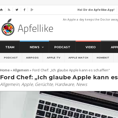
Hol Dir die Apfellike-App!
⌂




An Apple a day keeps the Doctor awa
TEAM
NEWS
PODCAST
VIDEO
APP
PODCAST
AIRPODS
APPLE TV
APPLE WATCH
HOMEKIT
Home
»
Allgemein
»
Ford Chef: „Ich glaube Apple kann es schaffen“
Ford Chef: „Ich glaube Apple kann es
Allgemein
,
Apple
,
Gerüchte
,
Hardware
,
News