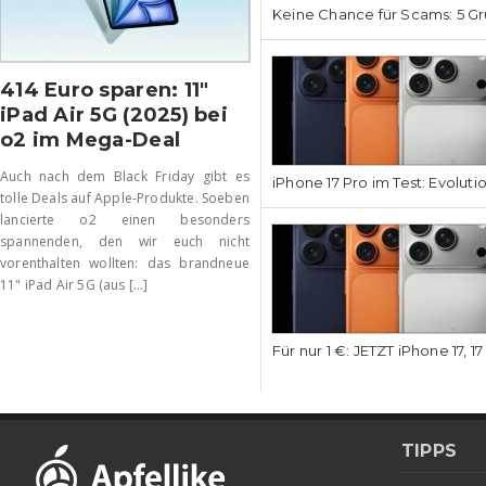
Keine Chance für Scams: 5 Gr
414 Euro sparen: 11″
iPad Air 5G (2025) bei
o2 im Mega-Deal
Auch nach dem Black Friday gibt es
iPhone 17 Pro im Test: Evoluti
tolle Deals auf Apple-Produkte. Soeben
lancierte o2 einen besonders
spannenden, den wir euch nicht
vorenthalten wollten: das brandneue
11" iPad Air 5G (aus [...]
Für nur 1 €: JETZT iPhone 17, 1
TIPPS