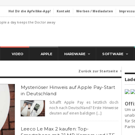
Hol Dir die Apfellike-App!
Kontakt
Werben / Mediadaten
Impress
pple a day keeps the Doctor away
VIDEO
APPLE
HARDWARE
SOFTWARE
Zurück zur Startseite

Lade
Mysteriöser Hinweis auf Apple Pay-Start
in Deutschland
Schafft Apple Pay es letztlich doch
Offi
noch nach Deutschland? Erste Hinweise
Um u
deuten auf einen baldigen [...]
unab
für S
Partn
Leeco Le Max 2 kaufen: Top-