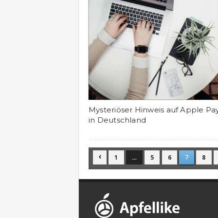
Mysteriöser Hinweis auf Apple Pay
in Deutschland
1
…
5
6
7
8
