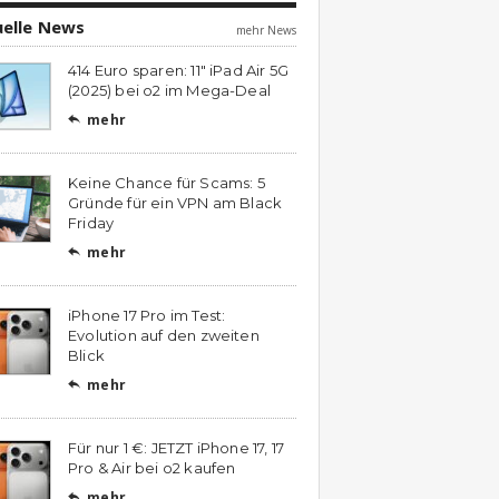
uelle News
mehr News
414 Euro sparen: 11″ iPad Air 5G
(2025) bei o2 im Mega-Deal
mehr

Keine Chance für Scams: 5
Gründe für ein VPN am Black
Friday
mehr

iPhone 17 Pro im Test:
Evolution auf den zweiten
Blick
mehr

Für nur 1 €: JETZT iPhone 17, 17
Pro & Air bei o2 kaufen
mehr
