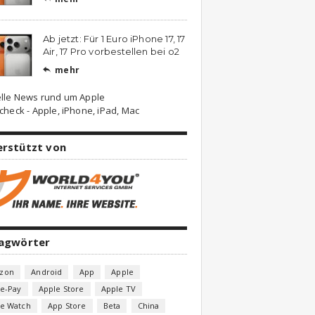
Ab jetzt: Für 1 Euro iPhone 17, 17
Air, 17 Pro vorbestellen bei o2
mehr

lle News rund um Apple
check - Apple, iPhone, iPad, Mac
erstützt von
lagwörter
zon
Android
App
Apple
e-Pay
Apple Store
Apple TV
le Watch
App Store
Beta
China