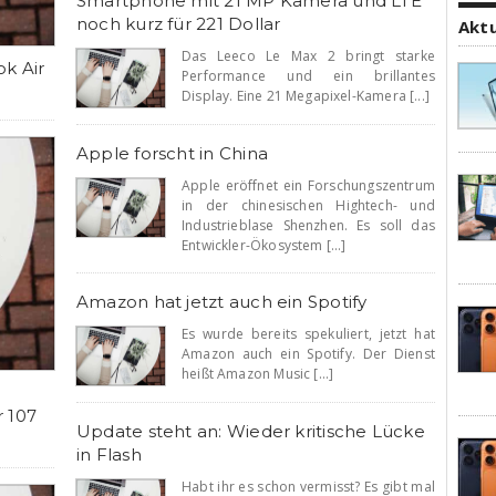
Smartphone mit 21 MP Kamera und LTE
noch kurz für 221 Dollar
Akt
Das Leeco Le Max 2 bringt starke
k Air
Performance und ein brillantes
Display. Eine 21 Megapixel-Kamera [...]
Apple forscht in China
Apple eröffnet ein Forschungszentrum
in der chinesischen Hightech- und
Industrieblase Shenzhen. Es soll das
Entwickler-Ökosystem [...]
Amazon hat jetzt auch ein Spotify
Es wurde bereits spekuliert, jetzt hat
Amazon auch ein Spotify. Der Dienst
heißt Amazon Music [...]
 107
Update steht an: Wieder kritische Lücke
in Flash
Habt ihr es schon vermisst? Es gibt mal