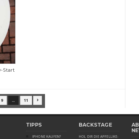
-Start
9
…
11

TIPPS
BACKSTAGE
AB
NE
IPHONE KAUFEN?
HOL DIR DIE APFELLIKE-