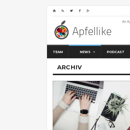
⌂




An A
TEAM
NEWS
PODCAST
ARCHIV