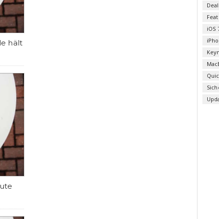
Deal
Fea
iOS 
iPho
le hält
Key
Mac
Qui
Sich
Upd
ute