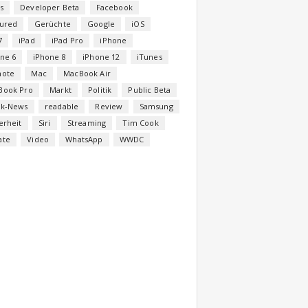
s
Developer Beta
Facebook
tured
Gerüchte
Google
iOS
7
iPad
iPad Pro
iPhone
ne 6
iPhone 8
iPhone 12
iTunes
note
Mac
MacBook Air
Book Pro
Markt
Politik
Public Beta
ck-News
readable
Review
Samsung
erheit
Siri
Streaming
Tim Cook
ate
Video
WhatsApp
WWDC