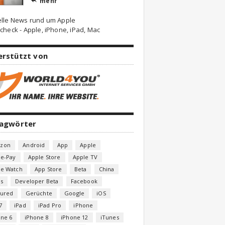
mehr

elle News rund um Apple
check - Apple, iPhone, iPad, Mac
erstützt von
lagwörter
zon
Android
App
Apple
le-Pay
Apple Store
Apple TV
le Watch
App Store
Beta
China
s
Developer Beta
Facebook
tured
Gerüchte
Google
iOS
7
iPad
iPad Pro
iPhone
one 6
iPhone 8
iPhone 12
iTunes