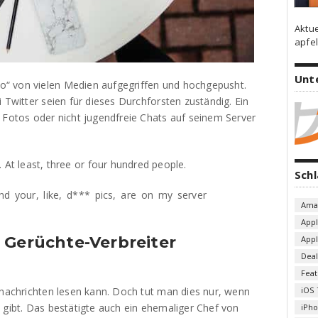
Aktu
apfel
Unt
“ von vielen Medien aufgegriffen und hochgepusht.
 Twitter seien für dieses Durchforsten zuständig. Ein
 Fotos oder nicht jugendfreie Chats auf seinem Server
. At least, three or four hundred people.
Sch
d your, like, d*** pics, are on my server
Ama
App
 Gerüchte-Verbreiter
App
Deal
Fea
tnachrichten lesen kann. Doch tut man dies nur, wenn
iOS 
 gibt. Das bestätigte auch ein ehemaliger Chef von
iPh