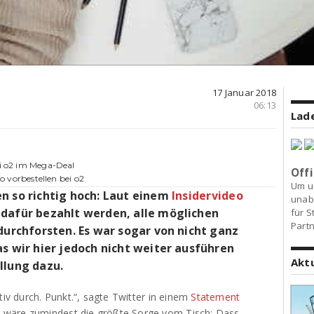
17 Januar 2018
06:13
Lade
ei o2 im Mega-Deal
Offi
ro vorbestellen bei o2
Um u
n so richtig hoch: Laut einem
Insidervideo
unab
 dafür bezahlt werden, alle möglichen
für S
Partn
durchforsten. Es war sogar von nicht ganz
as wir hier jedoch nicht weiter ausführen
Akt
llung dazu.
tiv durch. Punkt.“, sagte Twitter in einem
Statement
 wäre zumindest die größte Sorge vom Tisch: Dass