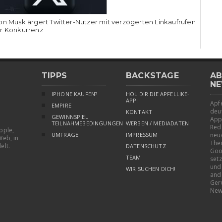
on Musk ärgert Twitter-Nutzer mit verzögerten Linkaufrufen
r Konkurrenz
TIPPS
BACKSTAGE
AB
NE
IPHONE KAUFEN?
HOL DIR DIE APFELLIKE-
APP!
Apfe
EMPIRE
deu
KONTAKT
GEWINNSPIEL
App
TEILNAHMEBEDINGUNGEN
WERBEN / MEDIADATEN
Red
pple,
UMFRAGE
IMPRESSUM
neu
Web, in
The
elt.
DATENSCHUTZ
Goo
TEAM
setz
und
WIR SUCHEN DICH!
and
Ger
New