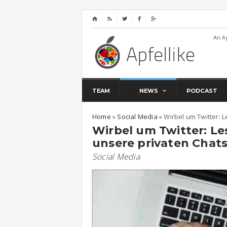
⌂




An A
TEAM
NEWS
PODCAST
Home
»
Social Media
»
Wirbel um Twitter: 
Wirbel um Twitter: Le
unsere privaten Chat
Social Media