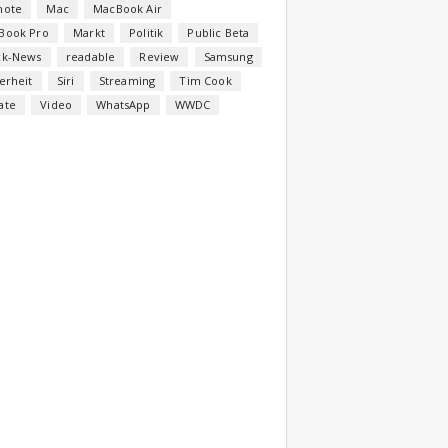
note
Mac
MacBook Air
Book Pro
Markt
Politik
Public Beta
ck-News
readable
Review
Samsung
erheit
Siri
Streaming
Tim Cook
ate
Video
WhatsApp
WWDC