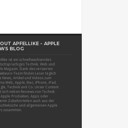
OUT APFELLIKE - APPLE
WS BLOG
llike ist ein schnellwachsendes
tschsprachiges Technik, Web und
le Magazin. Dank des versierten
akteure-Team finden Leser täglich
e News, Artikel und Videos zum
ma Web, Apple, Mac, iPhone, iPad,
gle, Technik und Co. Unser Content
t sich neben Reviews von Technik
 Apple Produkten, Apps oder
eren Zubehörteilen auch aus der
üchteküche und allgemeinen Apple
s zusammen.