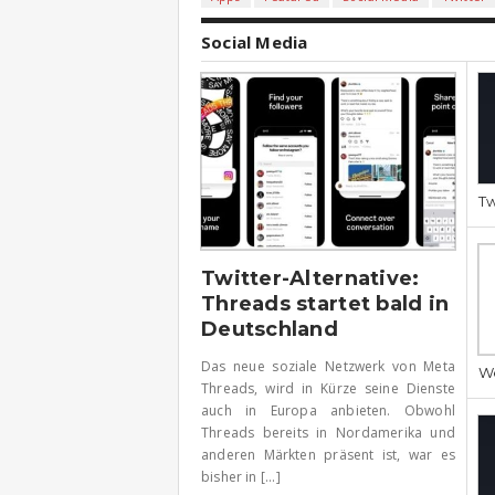
Social Media
Tw
Twitter-Alternative:
Threads startet bald in
Deutschland
Das neue soziale Netzwerk von Meta
We
Threads, wird in Kürze seine Dienste
auch in Europa anbieten. Obwohl
Threads bereits in Nordamerika und
anderen Märkten präsent ist, war es
bisher in [...]