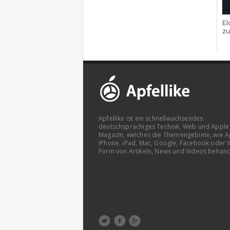
El
zu
Apfellike ist ein schnellwachsendes
deutschsprachiges Technik, Web und Apple
Magazin, welches die Themengebiete, wie A
iPhone, iPad, Mac, Google, Facebook oder 
Form von Artikeln, News und Videos behand


