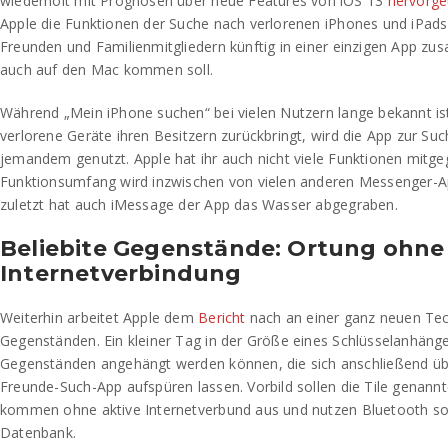
wiederholt mit Prognosen über neue Features von iOS 13
hervorge
Apple die Funktionen der Suche nach verlorenen iPhones und iPads
Freunden und Familienmitgliedern künftig in einer einzigen App z
auch auf den Mac kommen soll.
Während „Mein iPhone suchen“ bei vielen Nutzern lange bekannt i
verlorene Geräte ihren Besitzern zurückbringt, wird die App zur S
jemandem genutzt. Apple hat ihr auch nicht viele Funktionen mitg
Funktionsumfang wird inzwischen von vielen anderen Messenger-Ap
zuletzt hat auch iMessage der App das Wasser abgegraben.
Beliebite Gegenstände: Ortung ohne
Internetverbindung
Weiterhin arbeitet Apple dem
Bericht
nach an einer ganz neuen Tech
Gegenständen. Ein kleiner Tag in der Größe eines Schlüsselanhänger
Gegenständen angehängt werden können, die sich anschließend üb
Freunde-Such-App aufspüren lassen. Vorbild sollen die Tile genannt
kommen ohne aktive Internetverbund aus und nutzen Bluetooth so
Datenbank.