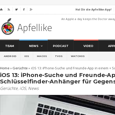
Hol Dir die Apfellike-App!
⌂




An Apple a day keeps the Doctor awa
TEAM
NEWS
PODCAST
VIDEO
APP
ANDROID
IOS
MACOS
TVOS
WATCHOS
Home
»
Gerüchte
»
iOS 13: iPhone-Suche und Freunde-App in einem + 
iOS 13: iPhone-Suche und Freunde-Ap
Schlüsselfinder-Anhänger für Gegen
Gerüchte
,
iOS
,
News