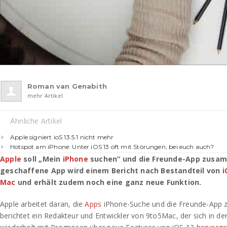
Roman van Genabith
mehr Artikel
Ähnliche Artikel
Apple signiert ioS 13.5.1 nicht mehr
Hotspot am iPhone: Unter iOS 13 oft mit Störungen, bei euch auch?
Apple
soll „Mein
iPhone
suchen“ und die Freunde-App zusam
geschaffene App wird einem Bericht nach Bestandteil von
i
Mac
und erhält zudem noch eine ganz neue Funktion.
Apple arbeitet daran, die
Apps
iPhone-Suche und die Freunde-App z
berichtet ein Redakteur und Entwickler von 9to5Mac, der sich in d