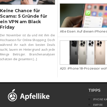
Keine Chance für
Scams: 5 Gründe für
ein VPN am Black
Friday
Alte Eisen: Auf diesen iPhone
Der November ist da und mit ihm die
Hochsaison für Online-Shopping. Doch
während ihr nach den besten Deals
sucht, lauern im Hintergrund auch jede
Menge Betrüger. Branchenanalysen
schätzen die gesamten [...]
A20: iPhone 18-Prozessor wo
TIPPS
IPHONE K
EMPIRE