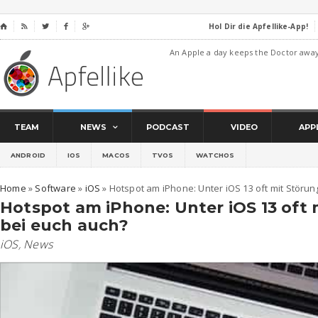
Hol Dir die Apfellike-App!
⌂




An Apple a day keeps the Doctor awa
TEAM
NEWS
PODCAST
VIDEO
APP
ANDROID
IOS
MACOS
TVOS
WATCHOS
Home
»
Software
»
iOS
»
Hotspot am iPhone: Unter iOS 13 oft mit Störun
Hotspot am iPhone: Unter iOS 13 oft 
bei euch auch?
iOS
,
News