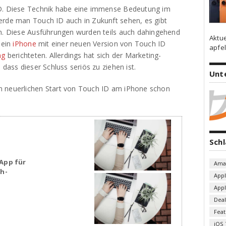
ID. Diese Technik habe eine immense Bedeutung im
erde man Touch ID auch in Zukunft sehen, es gibt
en. Diese Ausführungen wurden teils auch dahingehend
Aktu
 ein
iPhone
mit einer neuen Version von Touch ID
apfel
ng
berichteten. Allerdings hat sich der Marketing-
 dass dieser Schluss seriös zu ziehen ist.
Unt
n neuerlichen Start von Touch ID am iPhone schon
Sch
App für
Ama
sh-
App
App
Deal
Fea
iOS 