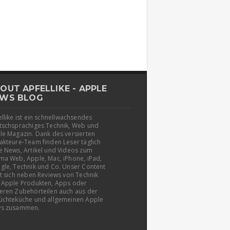
OUT APFELLIKE - APPLE
WS BLOG
llike ist ein schnellwachsendes
tschsprachiges Technik, Web und
le Magazin. Dank des versierten
akteure-Team finden Leser täglich
e News, Artikel und Videos zum
ma Web, Apple, Mac, iPhone, iPad,
gle, Technik und Co. Unser Content
t sich neben Reviews von Technik
 Apple Produkten, Apps oder
eren Zubehörteilen auch aus der
üchteküche und allgemeinen Apple
s zusammen.