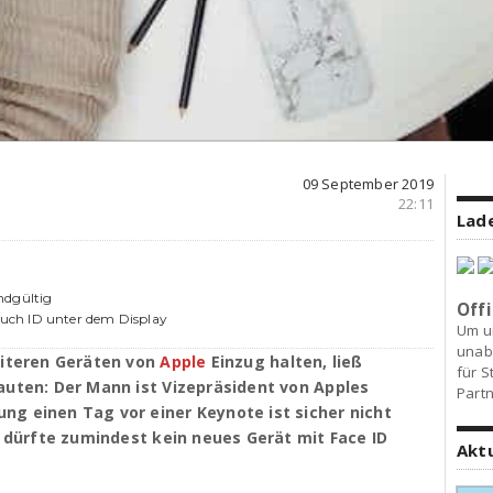
09 September 2019
22:11
Lade
ndgültig
Offi
uch ID unter dem Display
Um u
unab
eiteren Geräten von
Apple
Einzug halten, ließ
für S
auten: Der Mann ist Vizepräsident von Apples
Partn
g einen Tag vor einer Keynote ist sicher nicht
n dürfte zumindest kein neues Gerät mit Face ID
Akt