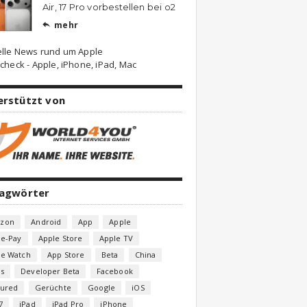
Air, 17 Pro vorbestellen bei o2
mehr

elle News rund um Apple
check - Apple, iPhone, iPad, Mac
erstützt von
lagwörter
zon
Android
App
Apple
le-Pay
Apple Store
Apple TV
le Watch
App Store
Beta
China
s
Developer Beta
Facebook
tured
Gerüchte
Google
iOS
7
iPad
iPad Pro
iPhone