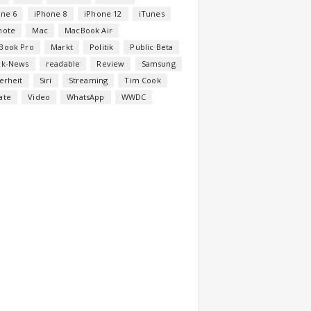
one 6
iPhone 8
iPhone 12
iTunes
note
Mac
MacBook Air
Book Pro
Markt
Politik
Public Beta
ck-News
readable
Review
Samsung
erheit
Siri
Streaming
Tim Cook
ate
Video
WhatsApp
WWDC