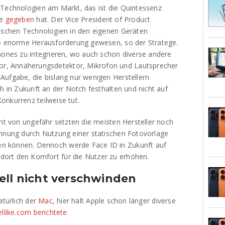
 Technologien am Markt, das ist die Quintessenz
te
gegeben
hat. Der Vice President of Product
rischen Technologien in den eigenen Geräten
ne enorme Herausforderung gewesen, so der Stratege.
Phones zu integrieren, wo auch schon diverse andere
, Annäherungsdetektor, Mikrofon und Lautsprecher
Aufgabe, die bislang nur wenigen Herstellern
ch in Zukunft an der Notch festhalten und nicht auf
onkurrenz teilweise tut.
cht von ungefähr setzten die meisten Hersteller noch
ennung durch Nutzung einer statischen Fotovorlage
n können. Dennoch werde Face ID in Zukunft auf
ort den Komfort für die Nutzer zu erhöhen.
ell nicht verschwinden
atürlich der
Mac
, hier hält Apple schon länger diverse
ellike.com berichtete
.