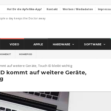
Hol Dir die Apfellike-App!
Kontakt
Werben / Mediadaten
Impress
pple a day keeps the Doctor away
VIDEO
APPLE
HARDWARE
SOFTWARE
HOMEKIT
HOMEPOD
mt auf weitere Geräte, Touch ID bleibt wichtig
ID kommt auf weitere Geräte,
ig