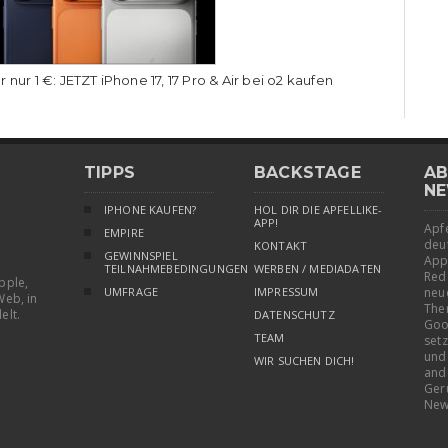
r nur 1 €: JETZT iPhone 17, 17 Pro & Air bei o2 kaufen
TIPPS
BACKSTAGE
AB
NE
IPHONE KAUFEN?
HOL DIR DIE APFELLIKE-
APP!
Apfe
EMPIRE
deu
KONTAKT
GEWINNSPIEL
App
TEILNAHMEBEDINGUNGEN
WERBEN / MEDIADATEN
Red
pple,
UMFRAGE
IMPRESSUM
neu
Web, in
The
elt.
DATENSCHUTZ
Goo
TEAM
setz
und
WIR SUCHEN DICH!
and
Ger
New