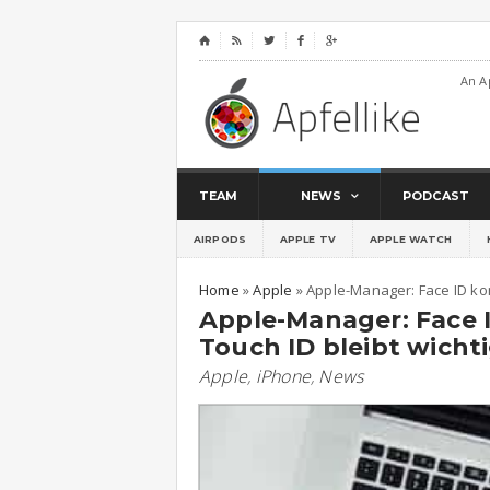
⌂




An A
TEAM
NEWS
PODCAST
AIRPODS
APPLE TV
APPLE WATCH
Home
»
Apple
»
Apple-Manager: Face ID kom
Apple-Manager: Face 
Touch ID bleibt wicht
Apple
,
iPhone
,
News