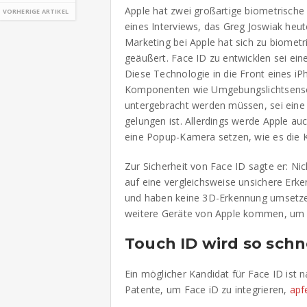
Apple hat zwei großartige biometrische
VORHERIGE ARTIKEL
eines Interviews, das Greg Joswiak heu
Marketing bei Apple hat sich zu biomet
geäußert. Face ID zu entwicklen sei ei
Diese Technologie in die Front eines i
Komponenten wie Umgebungslichtsensor
untergebracht werden müssen, sei eine 
gelungen ist. Allerdings werde Apple au
eine Popup-Kamera setzen, wie es die K
Zur Sicherheit von Face ID sagte er: Ni
auf eine vergleichsweise unsichere Erk
und haben keine 3D-Erkennung umsetze
weitere Geräte von Apple kommen, um d
Touch ID wird so schn
Ein möglicher Kandidat für Face ID ist n
Patente, um Face iD zu integrieren,
apf