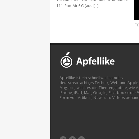
11" iPad Air 5G (aus [...]
Fü
Apfellike ist ein schnellwachsendes
deutschsprachiges Technik, Web und Apple
Magazin, welches die Themengebiete, wie A
iPhone, iPad, Mac, Google, Facebook oder 
Form von Artikeln, News und Videos behand