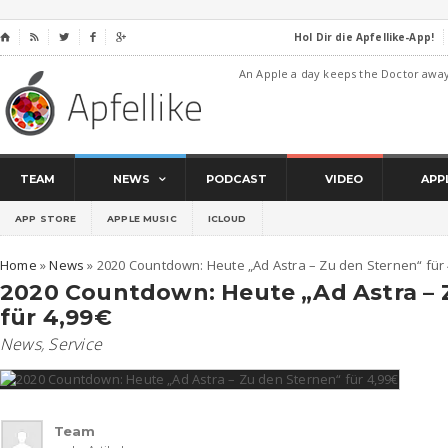
Hol Dir die Apfellike-App!
⌂




An Apple a day keeps the Doctor awa
TEAM
NEWS
PODCAST
VIDEO
APP
APP STORE
APPLE MUSIC
ICLOUD
Home
»
News
»
2020 Countdown: Heute „Ad Astra – Zu den Sternen“ für 
2020 Countdown: Heute „Ad Astra – 
für 4,99€
News
,
Service
Team