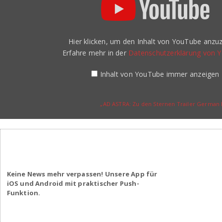
Zu
den
Sternen
Trailer
German
Hier klicken, um den Inhalt von YouTube anzuz
Deutsch
(2019)“
Erfahre mehr in der
Datenschutzerklärung von 
von
YouTube
anzeigen
Inhalt von YouTube immer anzeigen
„AD ASTRA: Zu den Sternen Trailer German D
Keine News mehr verpassen! Unsere App für
iOS und Android mit praktischer Push-
Funktion.