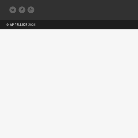



©
APFELLIKE
2026.