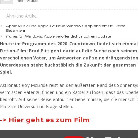
mehr Artikel
Ähnliche Artikel
Apple Music und Apple TV: Neue Windows-App sind offiziell keine
Beta mehr
iTunes für Windows: Apple veröffentlicht noch ein Update
Heute im Programm des 2020-Countdown findet sich einmal 
Fiction-Film: Brad Pitt geht darin auf die Suche nach seinem
verschollenen Vater, um Antworten auf seine drängendsten
Unterdessen steht buchstäblich die Zukunft der gesamten
Spiel.
Astronaut Roy McBride reist an den äußersten Rand des Sonnensy
vermissten Vater zu finden und ein Rätsel zu lösen, dass das Über
bedroht. Auf seiner Reise enthüllt er Geheimnisse, die die menschl
Platz im Universum in Frage stellen.
-> Hier geht es zum Film
„AD
ASTRA: