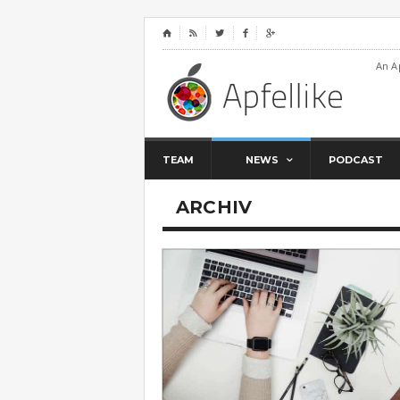
⌂




An A
TEAM
NEWS
PODCAST
ARCHIV