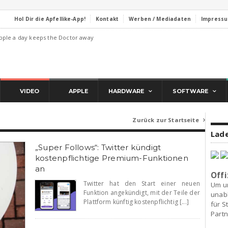
Hol Dir die Apfellike-App!
Kontakt
Werben / Mediadaten
Impress
pple a day keeps the Doctor away
VIDEO
APPLE
HARDWARE
SOFTWARE
Zurück zur Startseite

Lade
„Super Follows“: Twitter kündigt
kostenpflichtige Premium-Funktionen
an
Offi
Twitter hat den Start einer neuen
Um u
Funktion angekündigt, mit der Teile der
unab
Plattform künftig kostenpflichtig [...]
für S
Partn