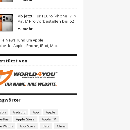
Ab jetzt: Für 1 Euro iPhone 17, 17
Air, 17 Pro vorbestellen bei o2
mehr

lle News rund um Apple
check - Apple, iPhone, iPad, Mac
erstützt von
lagwörter
zon
Android
App
Apple
e-Pay
Apple Store
Apple TV
le Watch
App Store
Beta
China