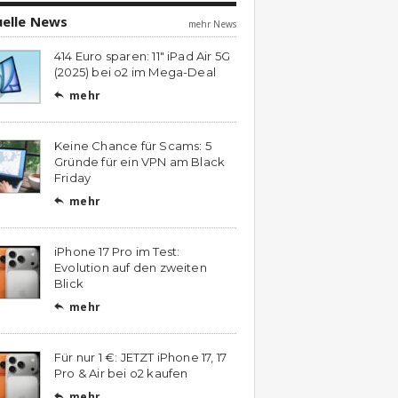
uelle News
mehr News
414 Euro sparen: 11″ iPad Air 5G
(2025) bei o2 im Mega-Deal
mehr

Keine Chance für Scams: 5
Gründe für ein VPN am Black
Friday
mehr

iPhone 17 Pro im Test:
Evolution auf den zweiten
Blick
mehr

Für nur 1 €: JETZT iPhone 17, 17
Pro & Air bei o2 kaufen
mehr
