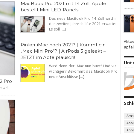
MacBook Pro 2021 mit 14 Zoll: Apple
bestellt Mini-LED-Panels
Das neue MacBook Pro 14 Zoll wird in
der zweiten Jahreshälfte 2021 erwartet:
Es soll [...]
Aktue
Pinker iMac noch 2021? | Kommt ein
apfel
„Mac Mini Pro“? | AirPods 3 geleakt –
JETZT im Apfelplausch!
Unt
Wird denn der iMac nun bunt? Und viel
wichtiger? Bekommt das MacBook Pro
neue Anschlüsse [...]
12 Pro
hurt
Sch
Ama
Appl
App