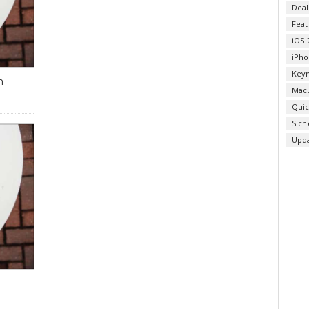
Deal
Fea
iOS 
iPho
Key
n
Mac
Qui
Sich
Upd