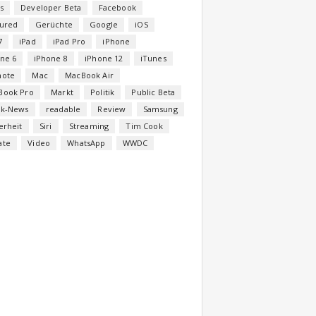
s
Developer Beta
Facebook
tured
Gerüchte
Google
iOS
7
iPad
iPad Pro
iPhone
ne 6
iPhone 8
iPhone 12
iTunes
note
Mac
MacBook Air
Book Pro
Markt
Politik
Public Beta
ck-News
readable
Review
Samsung
erheit
Siri
Streaming
Tim Cook
ate
Video
WhatsApp
WWDC