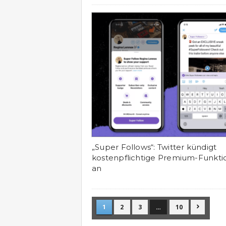
„Super Follows“: Twitter kündigt
kostenpflichtige Premium-Funkt
an
1
2
3
…
10
