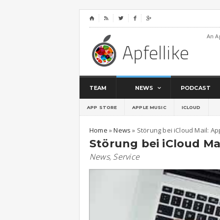
⌂




An A
TEAM
NEWS
PODCAST
APP STORE
APPLE MUSIC
ICLOUD
Home
»
News
»
Störung bei iCloud Mail: A
Störung bei iCloud Ma
News
,
Service