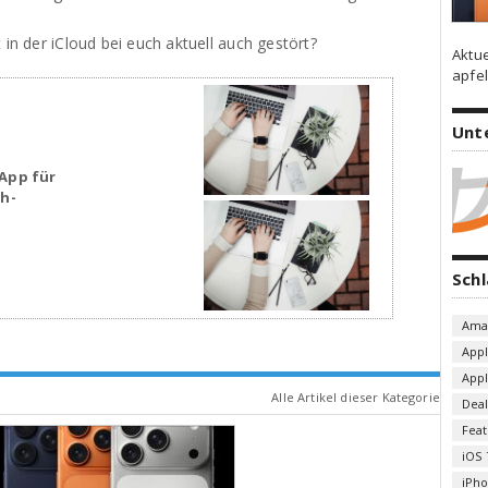
 in der iCloud bei euch aktuell auch gestört?
Aktu
apfel
Unt
App für
sh-
Sch
Ama
App
App
Alle Artikel dieser Kategorie
Deal
Fea
iOS 
iPh