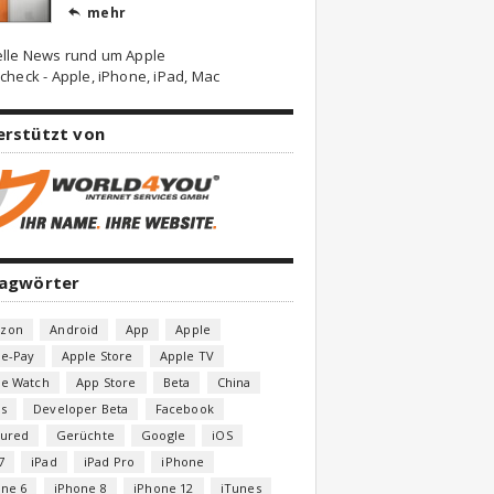
mehr

elle News rund um Apple
check - Apple, iPhone, iPad, Mac
erstützt von
lagwörter
zon
Android
App
Apple
le-Pay
Apple Store
Apple TV
le Watch
App Store
Beta
China
s
Developer Beta
Facebook
tured
Gerüchte
Google
iOS
7
iPad
iPad Pro
iPhone
one 6
iPhone 8
iPhone 12
iTunes