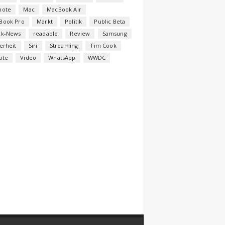
note
Mac
MacBook Air
Book Pro
Markt
Politik
Public Beta
ck-News
readable
Review
Samsung
erheit
Siri
Streaming
Tim Cook
ate
Video
WhatsApp
WWDC