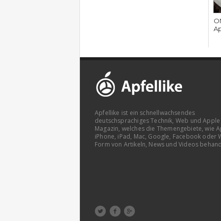
ON
Ap
Apfellike ist ein schnellwachsendes
deutschsprachiges Technik, Web und Apple
Magazin, welches die Themengebiete, wie A
iPhone, iPad, Mac, Google, Facebook oder 
Form von Artikeln, News und Videos behand


