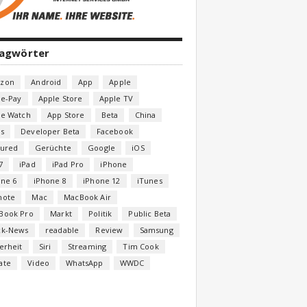
lagwörter
zon
Android
App
Apple
le-Pay
Apple Store
Apple TV
le Watch
App Store
Beta
China
s
Developer Beta
Facebook
tured
Gerüchte
Google
iOS
7
iPad
iPad Pro
iPhone
one 6
iPhone 8
iPhone 12
iTunes
note
Mac
MacBook Air
Book Pro
Markt
Politik
Public Beta
ck-News
readable
Review
Samsung
erheit
Siri
Streaming
Tim Cook
ate
Video
WhatsApp
WWDC