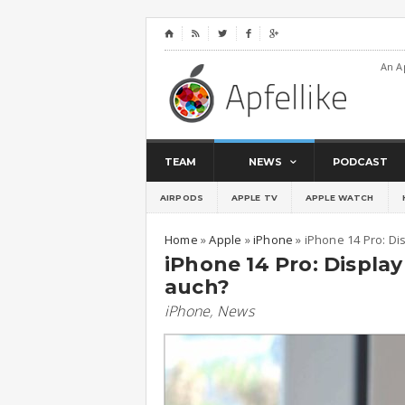
⌂




An A
TEAM
NEWS
PODCAST
AIRPODS
APPLE TV
APPLE WATCH
Home
»
Apple
»
iPhone
»
iPhone 14 Pro: Dis
iPhone 14 Pro: Display
auch?
iPhone
,
News