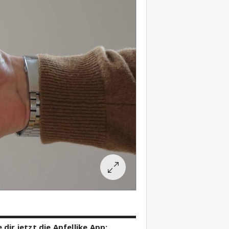
 dir jetzt die Apfellike App: