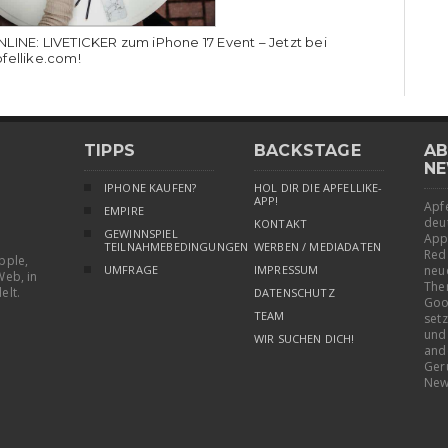
LINE: LIVETICKER zum iPhone 17 Event – Jetzt bei
fellike.com!
TIPPS
BACKSTAGE
AB
NE
IPHONE KAUFEN?
HOL DIR DIE APFELLIKE-
APP!
Apfe
EMPIRE
deu
KONTAKT
GEWINNSPIEL
App
TEILNAHMEBEDINGUNGEN
WERBEN / MEDIADATEN
Red
pple,
UMFRAGE
IMPRESSUM
neu
Web, in
The
elt.
DATENSCHUTZ
Goo
TEAM
setz
und
WIR SUCHEN DICH!
and
Ger
New