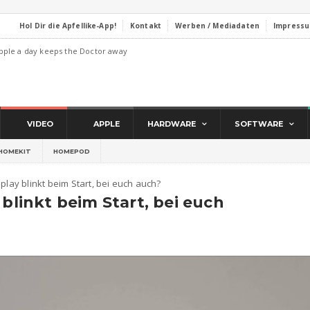
Hol Dir die Apfellike-App!
Kontakt
Werben / Mediadaten
Impress
pple a day keeps the Doctor away
VIDEO
APPLE
HARDWARE
SOFTWARE
HOMEKIT
HOMEPOD
play blinkt beim Start, bei euch auch?
 blinkt beim Start, bei euch