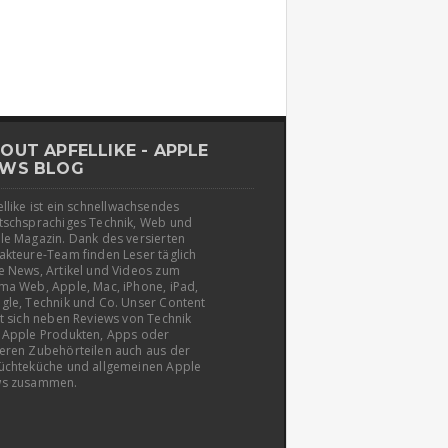
OUT APFELLIKE - APPLE
WS BLOG
llike ist ein schnellwachsendes
tschsprachiges Technik, Web und
le Magazin. Dank des versierten
akteure-Team finden Leser täglich
e News, Artikel und Videos zum
ma Web, Apple, Mac, iPhone, iPad,
gle, Technik und Co. Unser Content
t sich neben Reviews von Technik
 Apple Produkten, Apps oder
eren Zubehörteilen auch aus der
üchteküche und allgemeinen Apple
s zusammen.