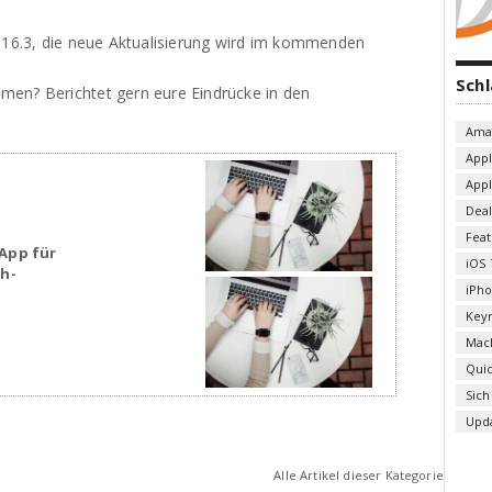
S 16.3, die neue Aktualisierung wird im kommenden
Sch
men? Berichtet gern eure Eindrücke in den
Ama
App
App
Deal
Fea
App für
iOS 
sh-
iPh
Key
Mac
Qui
Sich
Upd
Alle Artikel dieser Kategorie