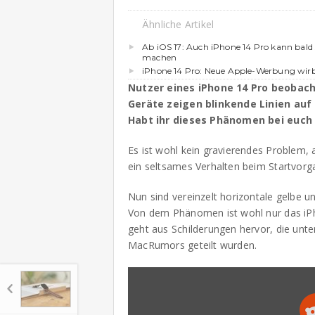
Ähnliche Artikel
Ab iOS 17: Auch iPhone 14 Pro kann bald
machen
iPhone 14 Pro: Neue Apple-Werbung wirb
Nutzer eines iPhone 14 Pro beobach
Geräte zeigen blinkende Linien auf
Habt ihr dieses Phänomen bei euch
Es ist wohl kein gravierendes Problem, a
ein seltsames Verhalten beim Startvorg
Nun sind vereinzelt horizontale gelbe un
Von dem Phänomen ist wohl nur das iP
geht aus Schilderungen hervor, die unt
MacRumors geteilt wurden.
Inhalt
von
Reddit
anzeigen