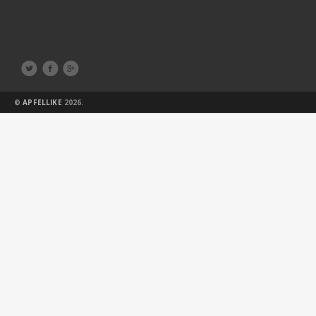



©
APFELLIKE
2026.