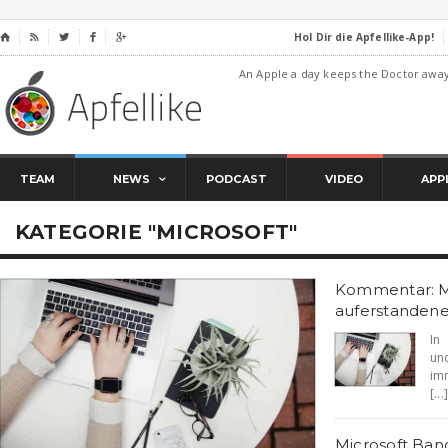
Hol Dir die Apfellike-App!
⌂




An Apple a day keeps the Doctor awa
TEAM
NEWS
PODCAST
VIDEO
APP
KATEGORIE "MICROSOFT"
Kommentar: Mi
auferstanden
In
un
im
[...]
Microsoft Ban