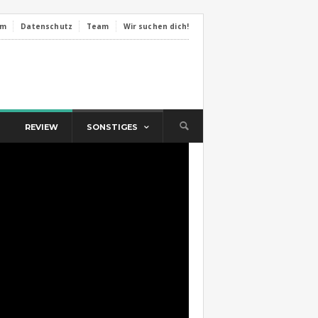
um
Datenschutz
Team
Wir suchen dich!
REVIEW
SONSTIGES
lste News - Apple Watch