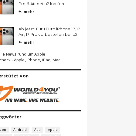
Pro & Air bei o2 kaufen
mehr

Ab jetzt: Für 1 Euro iPhone 17, 17
Air, 17 Pro vorbestellen bei o2
mehr

lle News rund um Apple
check - Apple, iPhone, iPad, Mac
erstützt von
lagwörter
zon
Android
App
Apple