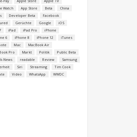
e-Pay
Apple Store
Apple TV
le Watch
App Store
Beta
China
s
Developer Beta
Facebook
tured
Gerüchte
Google
iOS
7
iPad
iPad Pro
iPhone
ne 6
iPhone 8
iPhone 12
iTunes
note
Mac
MacBook Air
Book Pro
Markt
Politik
Public Beta
ck-News
readable
Review
Samsung
erheit
Siri
Streaming
Tim Cook
ate
Video
WhatsApp
WWDC