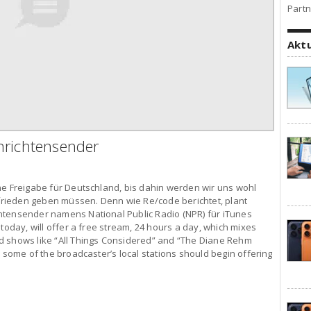
Partn
Akt
hrichtensender
ne Freigabe für Deutschland, bis dahin werden wir uns wohl
rieden geben müssen. Denn wie Re/code berichtet, plant
htensender namens National Public Radio (NPR) für iTunes
today, will offer a free stream, 24 hours a day, which mixes
d shows like “All Things Considered” and “The Diane Rehm
, some of the broadcaster’s local stations should begin offering