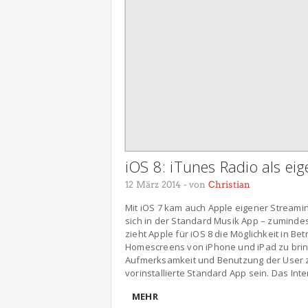
iOS 8: iTunes Radio als ei
12 März 2014
- von
Christian
Mit iOS 7 kam auch Apple eigener Streamin
sich in der Standard Musik App – zumindes
zieht Apple für iOS 8 die Möglichkeit in Be
Homescreens von iPhone und iPad zu brin
Aufmerksamkeit und Benutzung der User z
vorinstallierte Standard App sein. Das In
MEHR