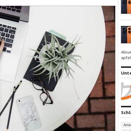
Aktue
apfel
Unt
Sch
Ama