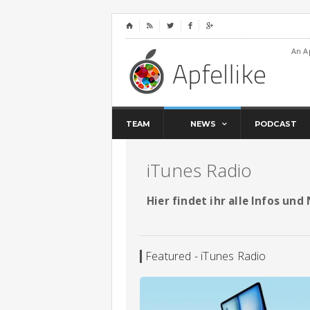
⌂




An A
TEAM
NEWS
PODCAST
iTunes Radio
Hier findet ihr alle Infos un
Featured - iTunes Radio