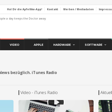
Hol Dir die Apfellike-App!
Kontakt
Werben / Mediadaten
Impress
pple a day keeps the Doctor away
VIDEO
APPLE
HARDWARE
SOFTWARE
d News bezüglich. iTunes Radio
Video - iTunes Radio
Aktuel