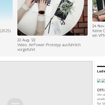
24 Nov.
 (2025)
Keine 
ein VP
22 Aug. ’22
Video. AirPower-Prototyp ausführlich
vorgeführt
Lade
Offi
Um u
unab
für S