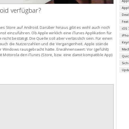
Appl
App
oid verfügbar?
Deal
Fea
es Store auf Android. Darüber hinaus gibt es wohl auch noch
iOS 
nst einzuführen. Ob Apple wirklich eine iTunes Applikation für
iPho
e nicht bestätigt. Die Quelle soll aber verlässlich sein. Für einen
Key
auch die Nutzerzahlen und die Vergangenheit. Apple stände
ür Windows rausgebracht hätte. Erwähnenswert: Vor (gefühlt)
Mac
t Motorola den iTunes (Store, bzw. eine damit kompatible App)
Qui
Sich
Upd