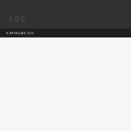



©
APFELLIKE
2026.