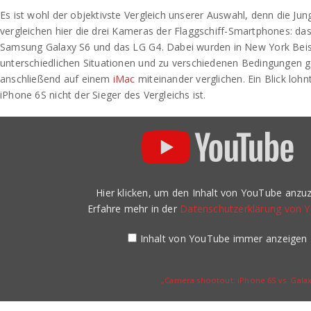
Es ist wohl der objektivste Vergleich unserer Auswahl, denn die Ju
vergleichen hier die drei Kameras der Flaggschiff-Smartphones: da
Samsung Galaxy S6 und das LG G4. Dabei wurden in New York Bei
unterschiedlichen Situationen und zu verschiedenen Bedingungen 
anschließend auf einem
iMac
miteinander verglichen. Ein Blick lohn
iPhone 6S nicht der Sieger des Vergleichs ist.
„Camera
shootout:
iPhone
6S
vs.
Galaxy
S6
Hier klicken, um den Inhalt von YouTube anzuz
vs.
LG
Erfahre mehr in der
Datenschutzerklärung von 
G4“
von
YouTube
Inhalt von YouTube immer anzeigen
anzeigen
„Camera shootout: iPhone 6S vs. Galaxy