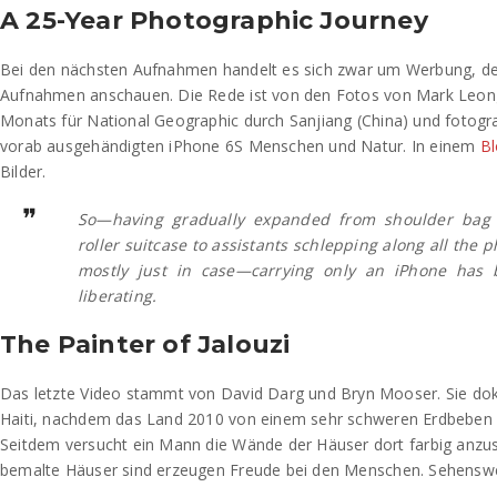
A 25-Year Photographic Journey
Bei den nächsten Aufnahmen handelt es sich zwar um Werbung, d
Aufnahmen anschauen. Die Rede ist von den Fotos von Mark Leong.
Monats für National Geographic durch Sanjiang (China) und fotogra
vorab ausgehändigten iPhone 6S Menschen und Natur. In einem
Bl
Bilder.
So—having gradually expanded from shoulder bag 
roller suitcase to assistants schlepping along all the p
mostly just in case—carrying only an iPhone has 
liberating.
The Painter of Jalouzi
Das letzte Video stammt von David Darg und Bryn Mooser. Sie do
Haiti, nachdem das Land 2010 von einem sehr schweren Erdbeben 
Seitdem versucht ein Mann die Wände der Häuser dort farbig anzust
bemalte Häuser sind erzeugen Freude bei den Menschen. Sehenswe