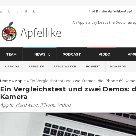
Hol Dir die Apfellike-App!
⌂




An Apple a day keeps the Doctor awa
TEAM
NEWS
PODCAST
VIDEO
APP
AIRPODS
APPLE TV
APPLE WATCH
HOMEKIT
HOMEPOD
Home
»
Apple
»
Ein Vergleichstest und zwei Demos: die iPhone 6S Kame
Ein Vergleichstest und zwei Demos: d
Kamera
Apple
,
Hardware
,
iPhone
,
Video