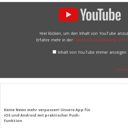
„The
Painter
of
Jalouzi“
von
YouTube
anzeigen
Hier klicken, um den Inhalt von YouTube anzuz
Erfahre mehr in der
Datenschutzerklärung von 
Inhalt von YouTube immer anzeigen
„The Pai
Keine News mehr verpassen! Unsere App für
iOS und Android mit praktischer Push-
Funktion.