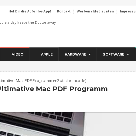
Hol Dir die Apfellike-App!
Kontakt
Werben / Mediadaten
Impress
pple a day keeps the Doctor away
VIDEO
APPLE
HARDWARE
SOFTWARE
ltimative Mac PDF Programm (+Gutscheincode)
Ultimative Mac PDF Programm