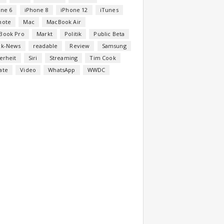
one 6
iPhone 8
iPhone 12
iTunes
note
Mac
MacBook Air
Book Pro
Markt
Politik
Public Beta
ck-News
readable
Review
Samsung
erheit
Siri
Streaming
Tim Cook
ate
Video
WhatsApp
WWDC