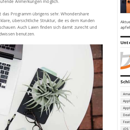
laufende Anmerkungen möglich.
ugt das Programm übrigens sehr. Whondershare
lare, übersichtliche Struktur, die es dem Kunden
Aktu
chauen. Auch Laien finden sich damit zurecht und
apfel
dwissen benutzen.
Unt
Sch
Ama
App
App
Deal
Fea
iOS 