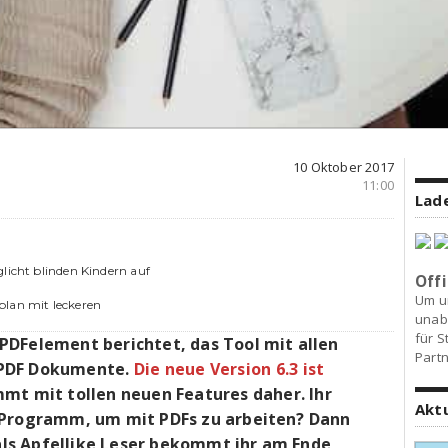
10 Oktober 2017
11:00
Lade
licht blinden Kindern auf
Offi
Um u
plan mit leckeren
unab
für S
PDFelement berichtet, das Tool mit allen
Partn
 PDF Dokumente.
Die neue Version 6.3 ist
t mit tollen neuen Features daher. Ihr
Akt
 Programm, um mit PDFs zu arbeiten? Dann
 als Apfellike Leser bekommt ihr am Ende