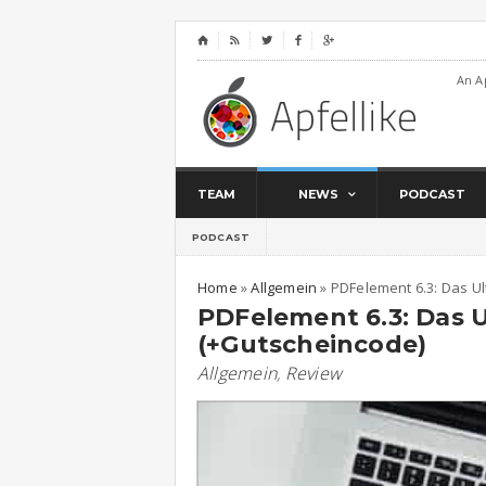
⌂




An A
TEAM
NEWS
PODCAST
PODCAST
Home
»
Allgemein
»
PDFelement 6.3: Das U
PDFelement 6.3: Das 
(+Gutscheincode)
Allgemein
,
Review