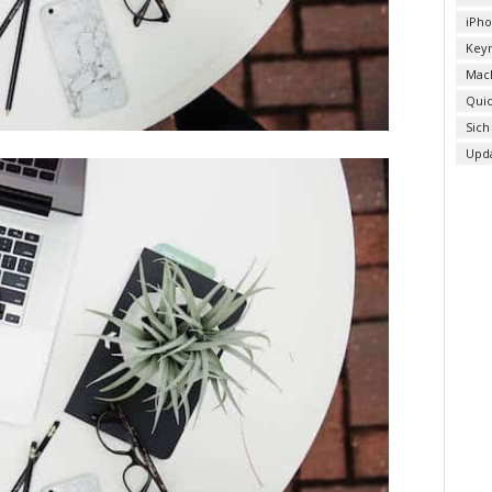
iPh
Key
Mac
Qui
Sich
Upd