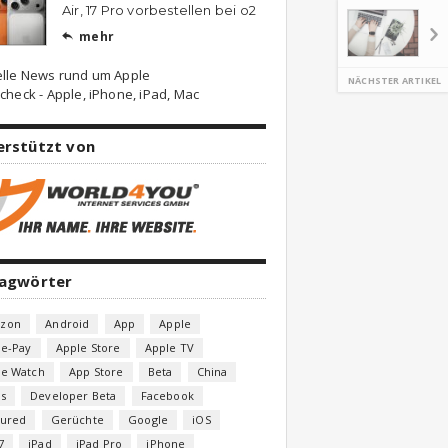
Air, 17 Pro vorbestellen bei o2
mehr

elle News rund um Apple
NÄCHSTER ARTIKEL
check - Apple, iPhone, iPad, Mac
erstützt von
lagwörter
zon
Android
App
Apple
le-Pay
Apple Store
Apple TV
le Watch
App Store
Beta
China
s
Developer Beta
Facebook
tured
Gerüchte
Google
iOS
7
iPad
iPad Pro
iPhone