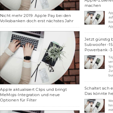
Apple-Zuliefe
machen
Ap
Nicht mehr 2019: Apple Pay bei den
a
Volksbanken doch erst nächstes Jahr
Ko
App
Jetzt günstig
Subwoofer -15
Powerbank -
Tä
v
Sp
Zu
bun
Schaltet sich
Apple aktualisiert Clips und bringt
Das könnte he
MeMojis-Integration und neue
Optionen für Filter
We
hi
mit