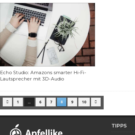
Echo Studio: Amazons smarter Hi-Fi-
Lautsprecher mit 3D-Audio
1
…
6
7
8
9
10


TIPPS