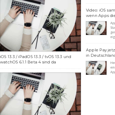
Video: iOS sa
wenn Apps die
Ap
St
ge
eig
Apple Pay jet
in Deutschlan
iOS 13.3 / iPadOS 13.3 / tvOS 13.3 und
watchOS 6.1.1 Beta 4 sind da
He
ei
App