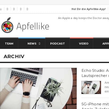
Hol Dir die Apfellike-App!
⌂




An Apple a day keeps the Doctor awa
TEAM
NEWS
PODCAST
VIDEO
APP
ARCHIV
Echo Studio: 
Lautsprecher 
Am
ne
ein
5G-iPhone mi