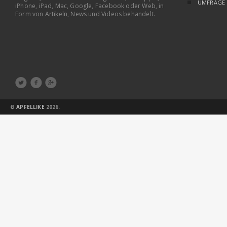
UMFRAGE
iPhone, iPad, Mac, Google, Facebook oder Web, in
Form von Artikeln, News und Videos behandelt.



©
APFELLIKE
2026.