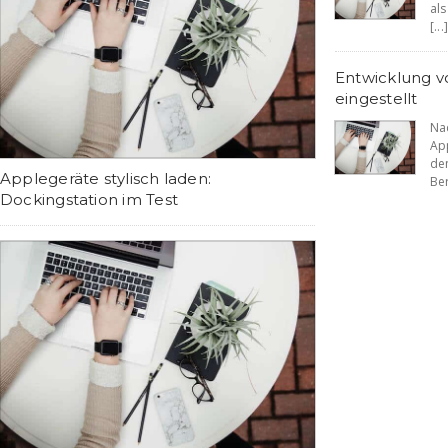
als
[...]
Entwicklung v
eingestellt
Na
Ap
de
Applegeräte stylisch laden:
Ber
Dockingstation im Test