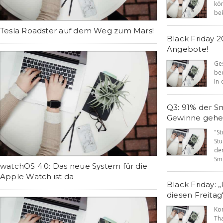
kö
bek
Tesla Roadster auf dem Weg zum Mars!
Black Friday 2
Angebote!
Ge
be
In 
Q3: 91% der S
Gewinne gehe
"S
St
de
Sma
watchOS 4.0: Das neue System für die
Apple Watch ist da
Black Friday: 
diesen Freitag
K
Th