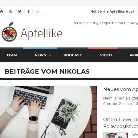
Hol Dir die Apfellike-App!
⌂




An Apple a day keeps the Doctor awa
TEAM
NEWS
PODCAST
VIDEO
APP
BEITRÄGE VOM NIKOLAS
Neues vom Ap
Nach einer Bauzei
Campus 2 nun bald fe
Oittm Travel R
Reisebegleiter
We