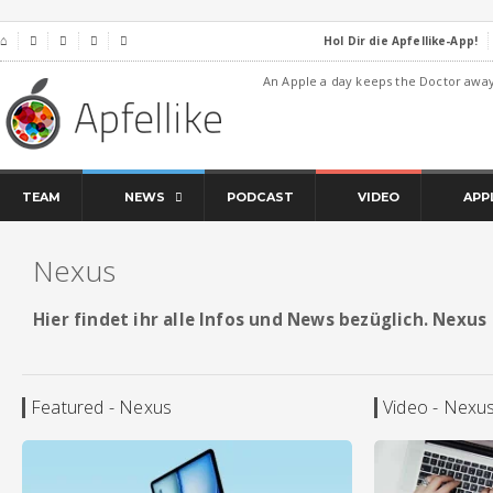
Hol Dir die Apfellike-App!
⌂




An Apple a day keeps the Doctor awa
TEAM
NEWS
PODCAST
VIDEO
APP
Nexus
Hier findet ihr alle Infos und News bezüglich. Nexus
Featured - Nexus
Video - Nexu