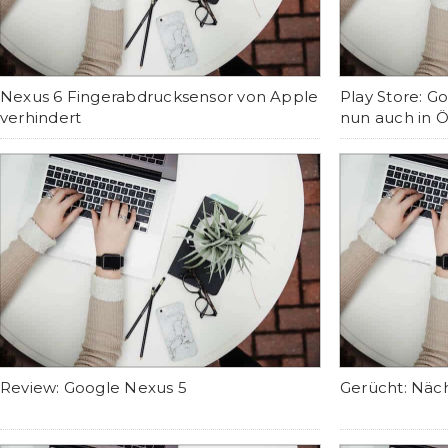
Nexus 6 Fingerabdrucksensor von Apple
Play Store: G
verhindert
nun auch in Ö
Review: Google Nexus 5
Gerücht: Näc