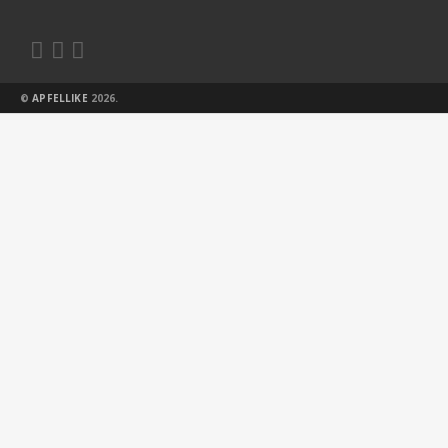



©
APFELLIKE
2026.