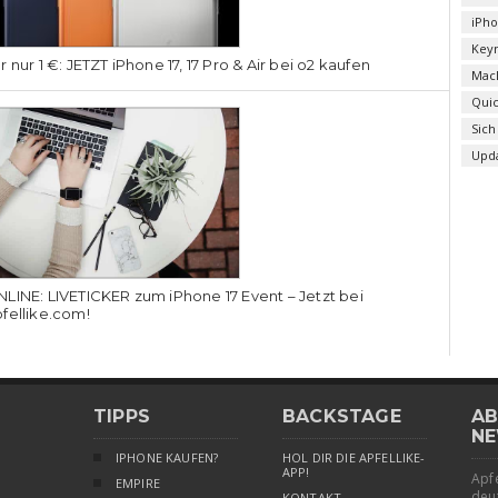
iPh
Key
r nur 1 €: JETZT iPhone 17, 17 Pro & Air bei o2 kaufen
Mac
Qui
Sich
Upd
LINE: LIVETICKER zum iPhone 17 Event – Jetzt bei
fellike.com!
TIPPS
BACKSTAGE
AB
NE
IPHONE KAUFEN?
HOL DIR DIE APFELLIKE-
APP!
Apfe
EMPIRE
deu
KONTAKT