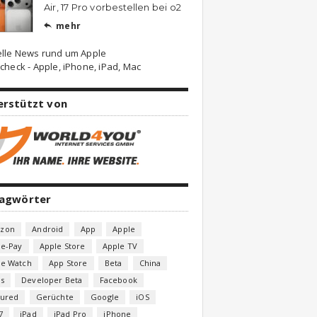
Air, 17 Pro vorbestellen bei o2
mehr

elle News rund um Apple
check - Apple, iPhone, iPad, Mac
erstützt von
lagwörter
zon
Android
App
Apple
le-Pay
Apple Store
Apple TV
le Watch
App Store
Beta
China
s
Developer Beta
Facebook
tured
Gerüchte
Google
iOS
7
iPad
iPad Pro
iPhone