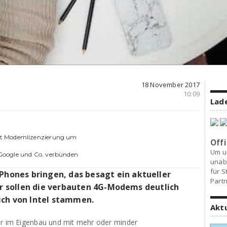
18 November 2017
10:09
Lade
rt Modemlizenzierung um
Offi
Um u
Google und Co. verbünden
unab
für S
Phones bringen, das besagt ein aktueller
Partn
ner sollen die verbauten 4G-Modems deutlich
ich von Intel stammen.
Akt
ur im Eigenbau und mit mehr oder minder