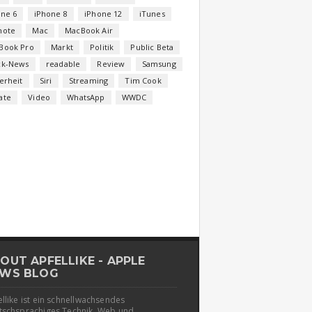
one 6
iPhone 8
iPhone 12
iTunes
note
Mac
MacBook Air
Book Pro
Markt
Politik
Public Beta
ck-News
readable
Review
Samsung
erheit
Siri
Streaming
Tim Cook
ate
Video
WhatsApp
WWDC
OUT APFELLIKE - APPLE
WS BLOG
llike ist ein schnellwachsendes
tschsprachiges Technik, Web und