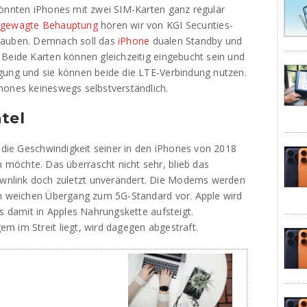
könnten iPhones mit zwei SIM-Karten ganz regulär
gewagte Behauptung
hören wir von KGI Securities-
lauben. Demnach soll das
iPhone
dualen Standby und
 Beide Karten können gleichzeitig eingebucht sein und
gung und sie können beide die LTE-Verbindung nutzen.
hones keineswegs selbstverständlich.
tel
e die Geschwindigkeit seiner in den iPhones von 2018
möchte. Das überrascht nicht sehr, blieb das
nlink doch zuletzt unverändert. Die Modems werden
en weichen Übergang zum 5G-Standard vor. Apple wird
as damit in Apples Nahrungskette aufsteigt.
m im Streit liegt, wird dagegen abgestraft.