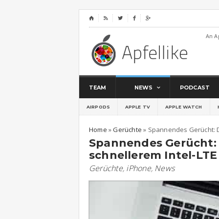
⌂




An A
TEAM
NEWS
PODCAST
AIRPODS
APPLE TV
APPLE WATCH
Home
»
Gerüchte
»
Spannendes Gerücht: Du
Spannendes Gerücht: 
schnellerem Intel-LTE
Gerüchte
,
iPhone
,
News