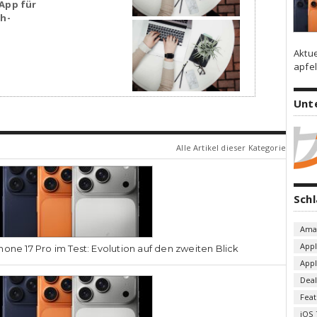
App für
sh-
Aktu
apfel
Unt
Alle Artikel dieser Kategorie
Sch
Ama
App
hone 17 Pro im Test: Evolution auf den zweiten Blick
App
Deal
Fea
iOS 