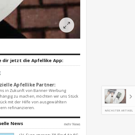
 dir jetzt die Apfellike App:
zielle Apfellike Partner:
ns in Zukunft von Banner-Werbung
hängig zu machen, möchten wir uns Stück
tück mit der Hilfe von ausgewählten
ern refinanzieren.
NÄCHSTER ARTIKEL
uelle News
mehr News
414 Euro sparen: 11″ iPad Air 5G