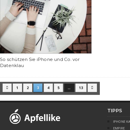
So schützen Sie iPhone und Co. vor
Datenklau
1
2
3
4
5
…
13


TIPPS
IPHONE K
EMPIRE