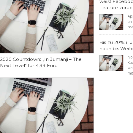
weist Facebook
Feature zurüc
Ap
an
rea
Bis zu 20%: i
noch bis Wei
No
2020 Countdown: „In Jumanji – The
Ka
Next Level“ für 4,99 Euro
we
mit