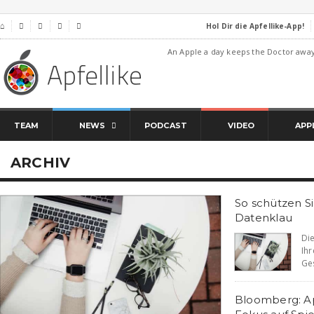
Hol Dir die Apfellike-App!
⌂




An Apple a day keeps the Doctor awa
TEAM
NEWS
PODCAST
VIDEO
APP
ARCHIV
So schützen S
Datenklau
Di
Ih
Ges
Bloomberg: Ap