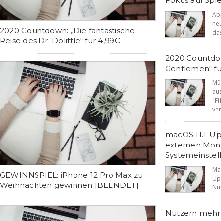
Fokus auf Spi
Ap
ne
2020 Countdown: „Die fantastische
das
Reise des Dr. Dolittle“ für 4,99€
2020 Countdo
Gentlemen“ fü
Mü
au
"F
ver
macOS 11.1-U
externen Mon
Systemeinstel
Ma
GEWINNSPIEL: iPhone 12 Pro Max zu
Up
Weihnachten gewinnen [BEENDET]
Nut
Nutzern mehr 