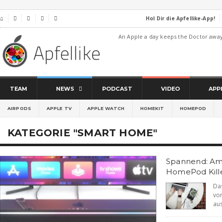
Hol Dir die Apfellike-App!
⌂




An Apple a day keeps the Doctor awa
TEAM
NEWS
PODCAST
VIDEO
APP
AIRPODS
APPLE TV
APPLE WATCH
HOMEKIT
HOMEPOD
KATEGORIE "SMART HOME"
Spannend: Ama
HomePod Kille
Da
vo
aus