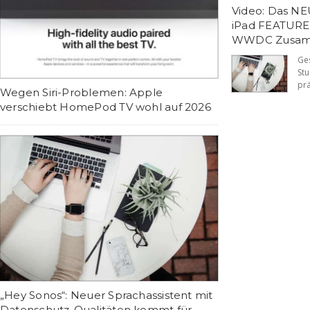
Video: Das NEU
iPad FEATURES 
WWDC Zusam
Ge
St
prä
Wegen Siri-Problemen: Apple
verschiebt HomePod TV wohl auf 2026
„Hey Sonos“: Neuer Sprachassistent mit
Datenschutz-Qualitäten kommt für