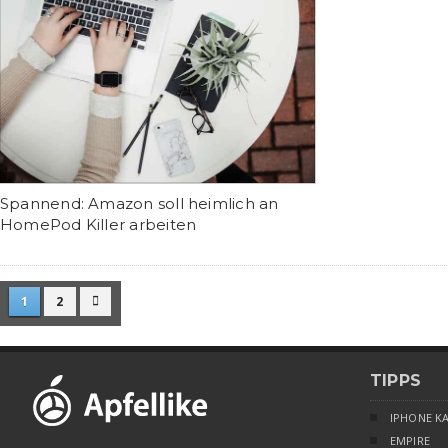
Spannend: Amazon soll heimlich an
HomePod Killer arbeiten
1
2

TIPPS
IPHONE K
EMPIRE