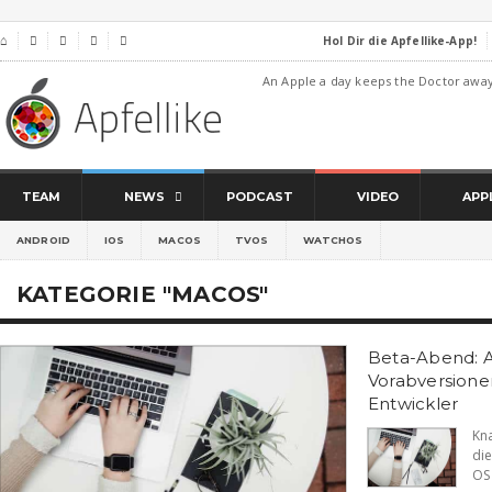
Hol Dir die Apfellike-App!
⌂




An Apple a day keeps the Doctor awa
TEAM
NEWS
PODCAST
VIDEO
APP
ANDROID
IOS
MACOS
TVOS
WATCHOS
KATEGORIE "MACOS"
Beta-Abend: A
Vorabversione
Entwickler
Kn
di
OS 