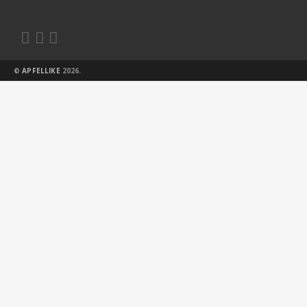



©
APFELLIKE
2026.