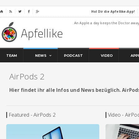
Hol Dir die Apfellike-App!
⌂




An Apple a day keeps the Doctor awa
TEAM
NEWS
PODCAST
VIDEO
APP
AirPods 2
Hier findet ihr alle Infos und News bezüglich. AirPod
Featured - AirPods 2
Video - AirPo