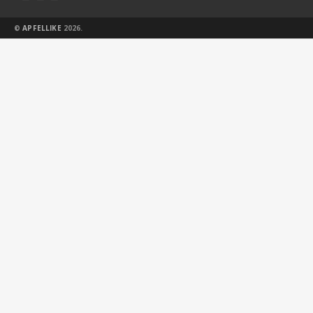
©
APFELLIKE
2026.