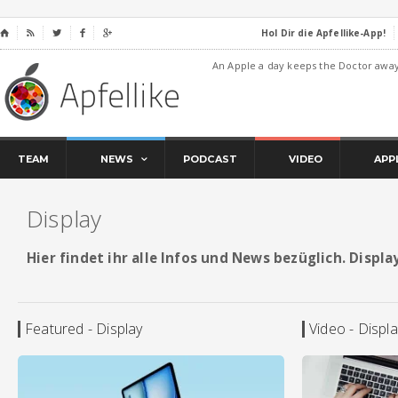
Hol Dir die Apfellike-App!
⌂




An Apple a day keeps the Doctor awa
TEAM
NEWS
PODCAST
VIDEO
APP
Display
Hier findet ihr alle Infos und News bezüglich. Displa
Featured - Display
Video - Displa