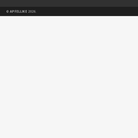
©
APFELLIKE
2026.