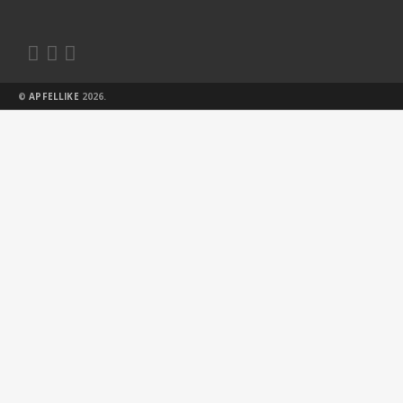



©
APFELLIKE
2026.