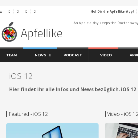
Hol Dir die Apfellike-App!
⌂




An Apple a day keeps the Doctor awa
TEAM
NEWS
PODCAST
VIDEO
APP
iOS 12
Hier findet ihr alle Infos und News bezüglich. iOS 12
Featured - iOS 12
Video - iOS 1