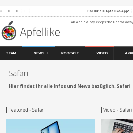
Hol Dir die Apfellike-App!
⌂




An Apple a day keeps the Doctor awa
TEAM
NEWS
PODCAST
VIDEO
APP
Safari
Hier findet ihr alle Infos und News bezüglich. Safari
Featured - Safari
Video - Safari