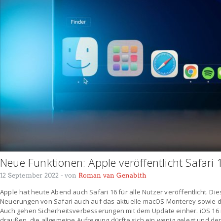
Neue Funktionen: Apple veröffentlicht Safari
12 September 2022
- von
Roman van Genabith
Apple hat heute Abend auch Safari 16 für alle Nutzer veröffentlicht. Di
Neuerungen von Safari auch auf das aktuelle macOS Monterey sowie d
Auch gehen Sicherheitsverbesserungen mit dem Update einher. iOS 16 is
draußen, die allgemeine Aufregung dürfte sich ein wenig gelegt und der 