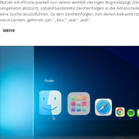
Nutzer am iPhone partiell von einem wirklich nervigen Bug belästigt. Di
umgehend abstürzt, sobald bestimmte Zeichenfolgen in die Adresszei
eine Suche auszuführen. Zu den Zeichenfolgen, von denen bekannt ist
verursachen, gehören „tar,“ „bes,“ „wal,“ „wel,“
MEHR