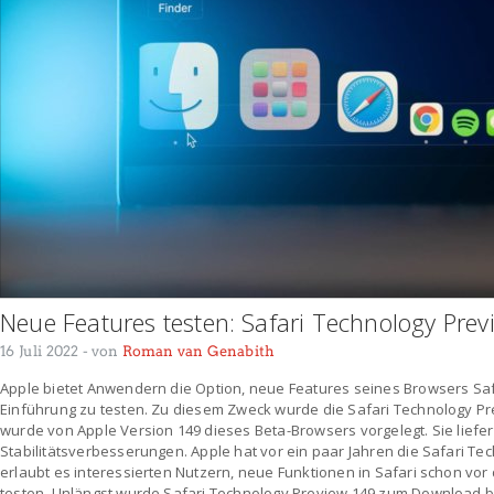
Neue Features testen: Safari Technology Prev
16 Juli 2022
- von
Roman van Genabith
Apple bietet Anwendern die Option, neue Features seines Browsers Safa
Einführung zu testen. Zu diesem Zweck wurde die Safari Technology Pr
wurde von Apple Version 149 dieses Beta-Browsers vorgelegt. Sie liefer
Stabilitätsverbesserungen. Apple hat vor ein paar Jahren die Safari Tec
erlaubt es interessierten Nutzern, neue Funktionen in Safari schon vor 
testen. Unlängst wurde Safari Technology Preview 149 zum Download be