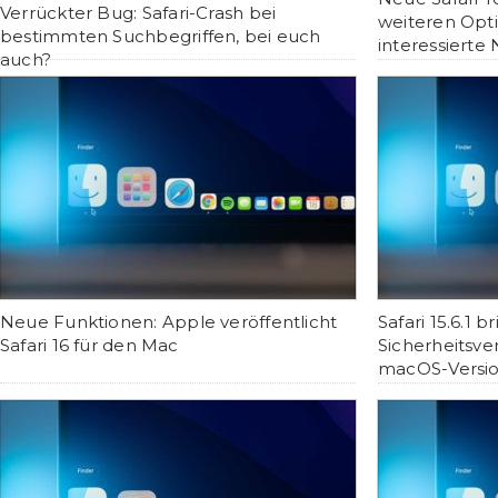
Verrückter Bug: Safari-Crash bei
weiteren Opt
bestimmten Suchbegriffen, bei euch
interessierte 
auch?
Neue Funktionen: Apple veröffentlicht
Safari 15.6.1 b
Safari 16 für den Mac
Sicherheitsve
macOS-Versi