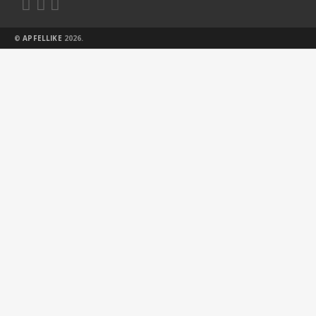



©
APFELLIKE
2026.