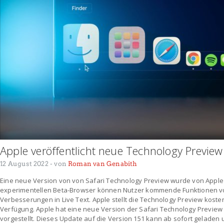
Apple veröffentlicht neue Technology Preview
12 August 2022
- von
Roman van Genabith
Eine neue Version von von Safari Technology Preview wurde von Apple v
experimentellen Beta-Browser können Nutzer kommende Funktionen von
Verbesserungen in Live Text. Apple stellt die Technology Preview koste
Verfügung. Apple hat eine neue Version der Safari Technology Preview f
vorgestellt. Dieses Update auf die Version 151 kann ab sofort geladen 