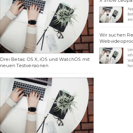
X Snow Leopa
Ap
Be
ein
Wir suchen R
Webvideoprod
Um
in
Drei Betas: OS X, iOS und WatchOS mit
Vi
neuen Testversionen
hin