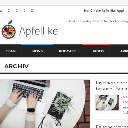
Hol Dir die Apfellike-App!
⌂




An Apple a day keeps the Doctor awa
TEAM
NEWS
PODCAST
VIDEO
APP
ARCHIV
Inspirierende
besucht Berli
Ma
ko
An
[...]
Falscher Verd