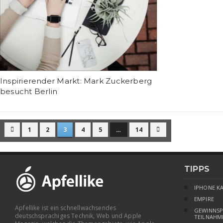
Inspirierender Markt: Mark Zuckerberg
besucht Berlin
1
2
3
4
5
…
14


TIPPS
IPHONE K
EMPIRE
Apfellike ist ein schnellwachsendes
GEWINNSP
deutschsprachiges Technik, Web und Apple
TEILNAHM