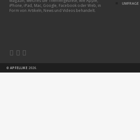
Magazin, welches die Themengebiete, wie Apple,
UMFRAGE
iPhone, iPad, Mac, Google, Facebook oder Web, in
Form von Artikeln, News und Videos behandelt.



©
APFELLIKE
2026.