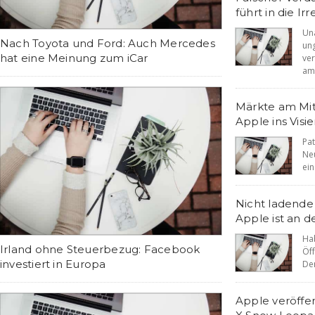
führt in die Irr
U
Nach Toyota und Ford: Auch Mercedes
un
hat eine Meinung zum iCar
ve
ame
Märkte am Mit
Apple ins Visie
Pa
Ne
ein
Nicht ladende T
Apple ist an d
Ha
Irland ohne Steuerbezug: Facebook
Öff
investiert in Europa
Der
Apple veröffe