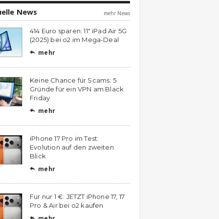
uelle News
mehr News
414 Euro sparen: 11″ iPad Air 5G
(2025) bei o2 im Mega-Deal
mehr

Keine Chance für Scams: 5
Gründe für ein VPN am Black
Friday
mehr

iPhone 17 Pro im Test:
Evolution auf den zweiten
Blick
mehr

Für nur 1 €: JETZT iPhone 17, 17
Pro & Air bei o2 kaufen
mehr
