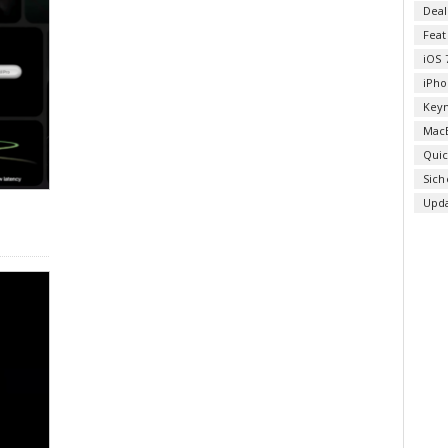
Deal
Fea
iOS 
iPho
Key
Mac
Qui
Sich
Upd