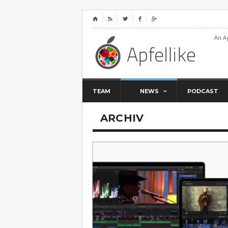
⌂




An A
TEAM
NEWS
PODCAST
ARCHIV