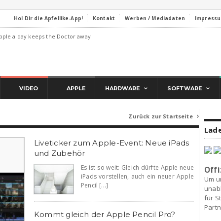
Hol Dir die Apfellike-App!
Kontakt
Werben / Mediadaten
Impress
pple a day keeps the Doctor away
VIDEO
APPLE
HARDWARE
SOFTWARE
Zurück zur Startseite

Lade
Liveticker zum Apple-Event: Neue iPads
und Zubehör
Es ist so weit: Gleich dürfte Apple neue
Offi
iPads vorstellen, auch ein neuer Apple
Um u
Pencil [...]
unab
für S
Partn
Kommt gleich der Apple Pencil Pro?