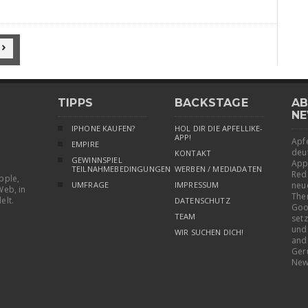

TIPPS
BACKSTAGE
AB
NE
IPHONE KAUFEN?
HOL DIR DIE APFELLIKE-
APP!
Apfe
EMPIRE
deu
KONTAKT
GEWINNSPIEL
App
TEILNAHMEBEDINGUNGEN
WERBEN / MEDIADATEN
Red
pple,
UMFRAGE
IMPRESSUM
neu
Web, in
The
elt.
DATENSCHUTZ
Goo
TEAM
setz
und
WIR SUCHEN DICH!
and
Ger
New