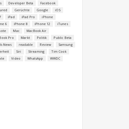
s
Developer Beta
Facebook
tured
Gerüchte
Google
iOS
7
iPad
iPad Pro
iPhone
ne 6
iPhone 8
iPhone 12
iTunes
note
Mac
MacBook Air
Book Pro
Markt
Politik
Public Beta
ck-News
readable
Review
Samsung
erheit
Siri
Streaming
Tim Cook
ate
Video
WhatsApp
WWDC