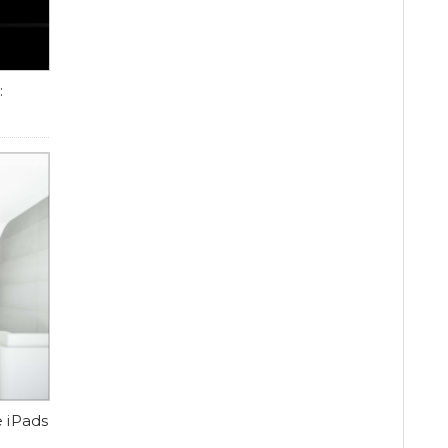
:
 iPads