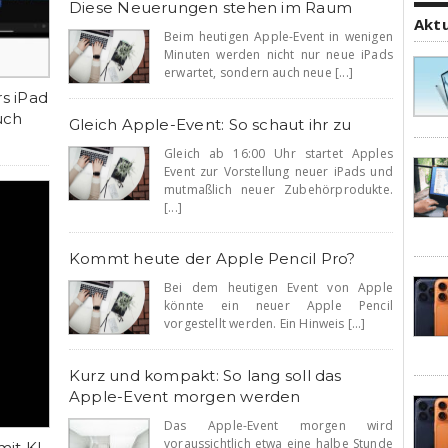
Diese Neuerungen stehen im Raum
Akt
Beim heutigen Apple-Event in wenigen
Minuten werden nicht nur neue iPads
erwartet, sondern auch neue [...]
rs iPad
uch
Gleich Apple-Event: So schaut ihr zu
Gleich ab 16:00 Uhr startet Apples
Event zur Vorstellung neuer iPads und
mutmaßlich neuer Zubehörprodukte.
[...]
Kommt heute der Apple Pencil Pro?
Bei dem heutigen Event von Apple
könnte ein neuer Apple Pencil
vorgestellt werden. Ein Hinweis [...]
Kurz und kompakt: So lang soll das
Apple-Event morgen werden
Das Apple-Event morgen wird
voraussichtlich etwa eine halbe Stunde
mit KI-