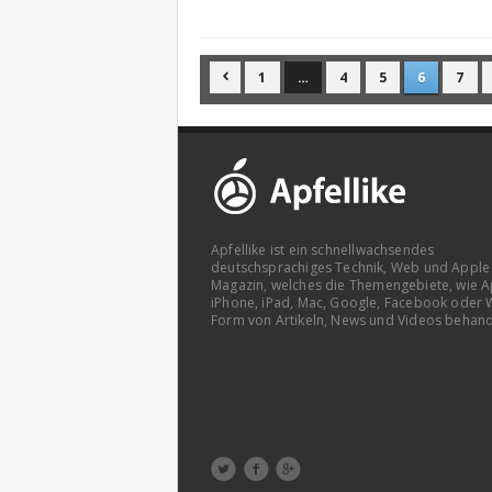
1
…
4
5
6
7

Apfellike ist ein schnellwachsendes
deutschsprachiges Technik, Web und Apple
Magazin, welches die Themengebiete, wie A
iPhone, iPad, Mac, Google, Facebook oder 
Form von Artikeln, News und Videos behand


