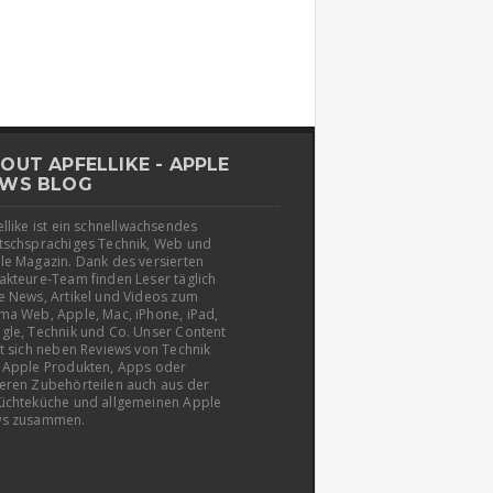
OUT APFELLIKE - APPLE
WS BLOG
llike ist ein schnellwachsendes
tschsprachiges Technik, Web und
le Magazin. Dank des versierten
akteure-Team finden Leser täglich
e News, Artikel und Videos zum
ma Web, Apple, Mac, iPhone, iPad,
gle, Technik und Co. Unser Content
t sich neben Reviews von Technik
 Apple Produkten, Apps oder
eren Zubehörteilen auch aus der
üchteküche und allgemeinen Apple
s zusammen.