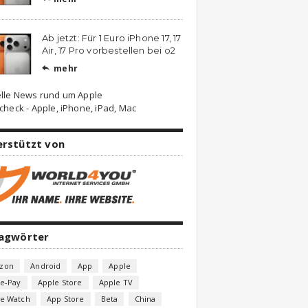
Ab jetzt: Für 1 Euro iPhone 17, 17
Air, 17 Pro vorbestellen bei o2
mehr

lle News rund um Apple
check - Apple, iPhone, iPad, Mac
erstützt von
lagwörter
zon
Android
App
Apple
e-Pay
Apple Store
Apple TV
le Watch
App Store
Beta
China