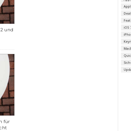
App
Deal
Fea
iOS 
.2 und
iPho
Key
Mac
Qui
Sich
Upd
n für
cht