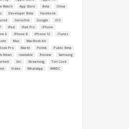
le Watch
App Store
Beta
China
s
Developer Beta
Facebook
tured
Gerüchte
Google
iOS
7
iPad
iPad Pro
iPhone
ne 6
iPhone 8
iPhone 12
iTunes
note
Mac
MacBook Air
Book Pro
Markt
Politik
Public Beta
ck-News
readable
Review
Samsung
erheit
Siri
Streaming
Tim Cook
ate
Video
WhatsApp
WWDC