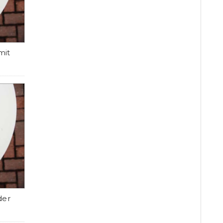
mit
der