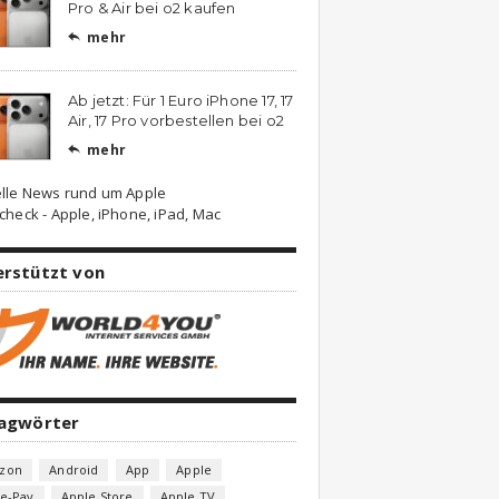
Pro & Air bei o2 kaufen
mehr

Ab jetzt: Für 1 Euro iPhone 17, 17
Air, 17 Pro vorbestellen bei o2
mehr

lle News rund um Apple
check - Apple, iPhone, iPad, Mac
erstützt von
lagwörter
zon
Android
App
Apple
e-Pay
Apple Store
Apple TV