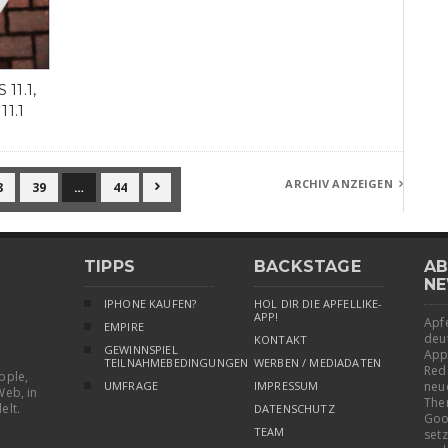
11.1,
11.1
ARCHIV ANZEIGEN
8
39
…
44


TIPPS
BACKSTAGE
AB
NE
IPHONE KAUFEN?
HOL DIR DIE APFELLIKE-
APP!
Apfe
EMPIRE
deu
KONTAKT
GEWINNSPIEL
App
TEILNAHMEBEDINGUNGEN
WERBEN / MEDIADATEN
Red
pple,
UMFRAGE
IMPRESSUM
neu
Web, in
The
elt.
DATENSCHUTZ
Goo
TEAM
setz