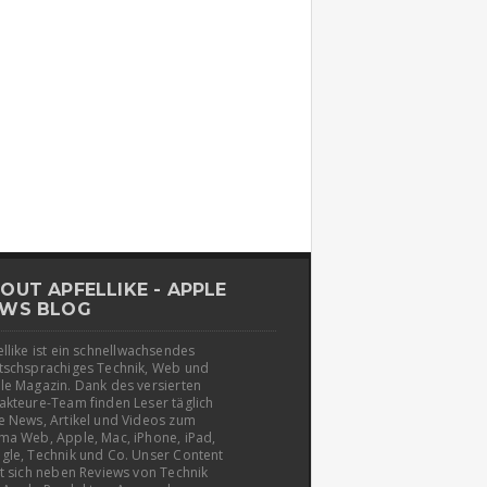
OUT APFELLIKE - APPLE
WS BLOG
llike ist ein schnellwachsendes
tschsprachiges Technik, Web und
le Magazin. Dank des versierten
akteure-Team finden Leser täglich
e News, Artikel und Videos zum
ma Web, Apple, Mac, iPhone, iPad,
gle, Technik und Co. Unser Content
t sich neben Reviews von Technik