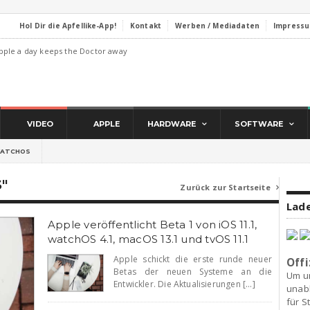
Hol Dir die Apfellike-App!
Kontakt
Werben / Mediadaten
Impress
pple a day keeps the Doctor away
VIDEO
APPLE
HARDWARE
SOFTWARE
ATCHOS
"
Zurück zur Startseite

Lade
Apple veröffentlicht Beta 1 von iOS 11.1,
watchOS 4.1, macOS 13.1 und tvOS 11.1
Apple schickt die erste runde neuer
Offi
Betas der neuen Systeme an die
Um u
Entwickler. Die Aktualisierungen [...]
unab
für S