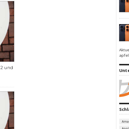
Aktue
apfel
.2 und
Unt
Sch
Ama
Appl