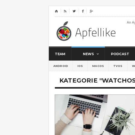
⌂




An A
TEAM
NEWS
PODCAST
ANDROID
IOS
MACOS
TVOS
W
KATEGORIE "WATCHOS