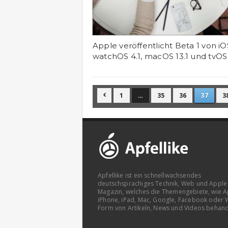
Apple veröffentlicht Beta 1 von iOS 
watchOS 4.1, macOS 13.1 und tvOS 
1
…
35
36
37
3

Apfellike ist ein schnellwachsendes
deutschsprachiges Technik, Web und Apple
Magazin, welches die Themengebiete, wie A
iPhone, iPad, Mac, Google, Facebook oder 
Form von Artikeln, News und Videos behand