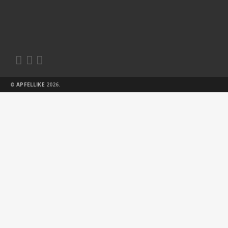



©
APFELLIKE
2026.