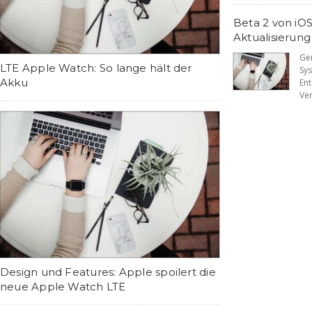
Beta 2 von iOS
Aktualisierung
Ge
LTE Apple Watch: So lange hält der
Sy
Akku
En
Ver
Design und Features: Apple spoilert die
neue Apple Watch LTE