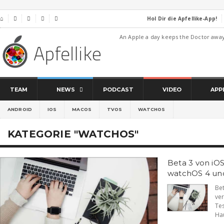
Hol Dir die Apfellike-App!
⌂




An Apple a day keeps the Doctor awa
TEAM
NEWS
PODCAST
VIDEO
APP
ANDROID
IOS
MACOS
TVOS
WATCHOS
KATEGORIE "WATCHOS"
Beta 3 von iOS
watchOS 4 und 
Be
ve
Te
Hau