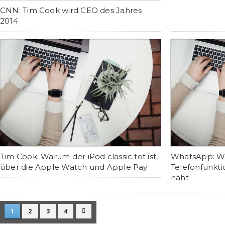
CNN: Tim Cook wird CEO des Jahres
2014
Tim Cook: Warum der iPod classic tot ist,
WhatsApp: We
über die Apple Watch und Apple Pay
Telefonfunkt
naht
1
2
3
4
