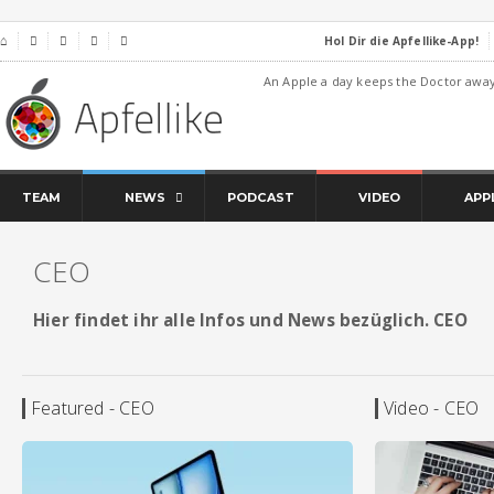
Hol Dir die Apfellike-App!
⌂




An Apple a day keeps the Doctor awa
TEAM
NEWS
PODCAST
VIDEO
APP
CEO
Hier findet ihr alle Infos und News bezüglich. CEO
Featured - CEO
Video - CEO