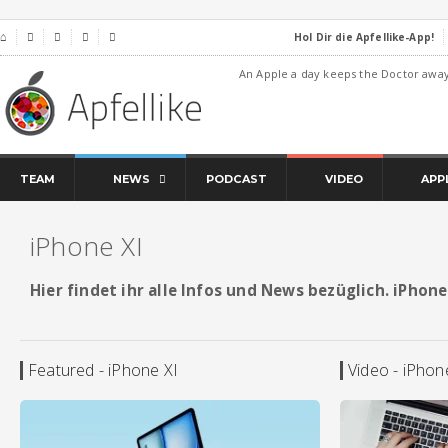
Hol Dir die Apfellike-App!
⌂




An Apple a day keeps the Doctor awa
TEAM
NEWS
PODCAST
VIDEO
APP
iPhone XI
Hier findet ihr alle Infos und News bezüglich. iPhone
Featured - iPhone XI
Video - iPhon