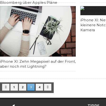
Bloomberg über Apples Pläne
iPhone XI: Ne
kleinere Not
Kamera
iPhone XI: Zehn Megapixel auf der Front,
aber noch mit Lightning?
1
2
3
4


TIPPS