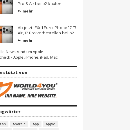
Pro & Air bei o2 kaufen
mehr

Ab jetzt: Für 1 Euro iPhone 17, 17
Air, 17 Pro vorbestellen bei o2
mehr

lle News rund um Apple
check - Apple, iPhone, iPad, Mac
erstützt von
lagwörter
zon
Android
App
Apple