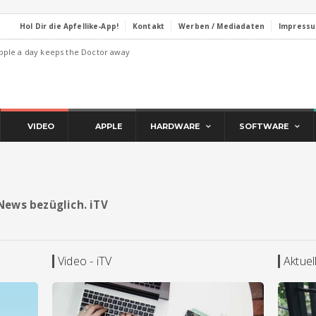
Hol Dir die Apfellike-App!
Kontakt
Werben / Mediadaten
Impress
pple a day keeps the Doctor away
VIDEO
APPLE
HARDWARE
SOFTWARE
 News bezüglich. iTV
Video - iTV
Aktuel