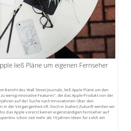
Apple ließ Pläne um eigenen Fernseher
m Bericht des Wall Street Journals, ließ Apple Pläne um den
 „zu wenig innovative Features“, die das Apple-Produkt von der
0 Jahren auf der Suche nach Innovationen Über den
 in der Vergangenheit oft. Doch in (naher) Zukunft werden wir
lso das Apple vorerst keinen eigenständigen Fernseher auf
pertino schon seit mehr als 10 Jahren Ideen für solch ein