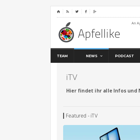
⌂




An A
TEAM
NEWS
PODCAST
iTV
Hier findet ihr alle Infos und
Featured - iTV