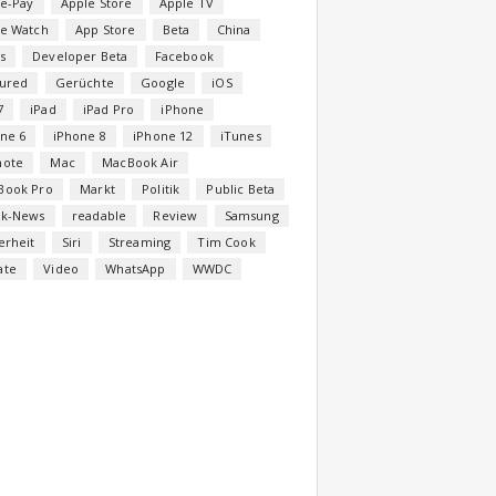
e-Pay
Apple Store
Apple TV
le Watch
App Store
Beta
China
s
Developer Beta
Facebook
tured
Gerüchte
Google
iOS
7
iPad
iPad Pro
iPhone
ne 6
iPhone 8
iPhone 12
iTunes
note
Mac
MacBook Air
Book Pro
Markt
Politik
Public Beta
ck-News
readable
Review
Samsung
erheit
Siri
Streaming
Tim Cook
ate
Video
WhatsApp
WWDC