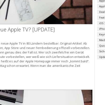
Appl
App
Deal
Fea
iOS 
ue Apple TV? [UPDATE]
iPho
Key
Mac
neue Apple TV in 80 Ländern bestellbar. Original-Artikel: Ab
Qui
ri, App Store und neuer Fernbedienung offiziell vorbestellen.
Sich
 genau dies der Fall ist. Wer sich zweifelsfrei ein Gerät
te vorbestellen, wer weiß wie sich Liefersituation entwickelt.
Upd
l heißt es auf der Apple Homepage immer noch „kommt bald“.
ittag schon erwartet. Wenn man die amerikanische Zeit