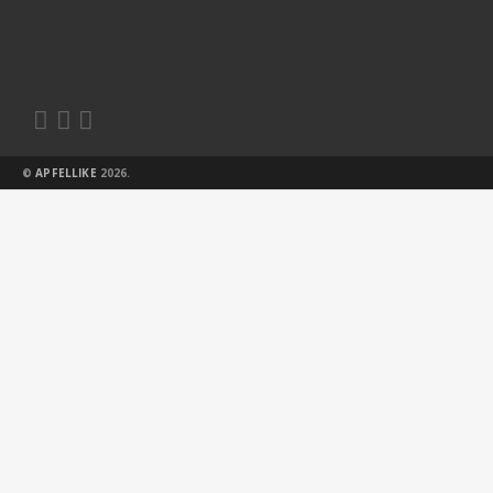



©
APFELLIKE
2026.