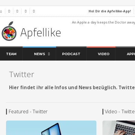
Hol Dir die Apfellike-App!
⌂




An Apple a day keeps the Doctor awa
TEAM
NEWS
PODCAST
VIDEO
APP
Twitter
Hier findet ihr alle Infos und News bezüglich. Twitte
Featured - Twitter
Video - Twitte