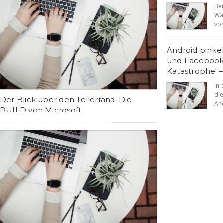
Be
Wa
vor
Android pinke
und Facebook
Katastrophe! 
In
di
Der Blick über den Tellerrand: Die
And
BUILD von Microsoft