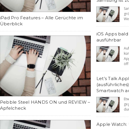
Samsung ist zu
Sa
gr
iPad Pro Features – Alle Gerüchte im
Wel
Überblick
iOS Apps bald
ausführbar
Au
kü
Ap
öff
Let’s Talk App
(ausführliches
Smartwatch a
Et
Pebble Steel HANDS ON und REVIEW –
ge
Apfelcheck
dur
Apple Watch: 