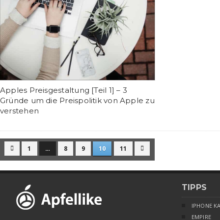
Apples Preisgestaltung [Teil 1] – 3
Gründe um die Preispolitik von Apple zu
verstehen
1
…
8
9
10
11


TIPPS
IPHONE K
EMPIRE