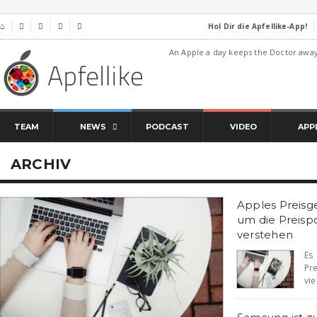
Hol Dir die Apfellike-App!
⌂




An Apple a day keeps the Doctor awa
TEAM
NEWS
PODCAST
VIDEO
APP
ARCHIV
Apples Preisge
um die Preispo
verstehen
Es
Pr
vie