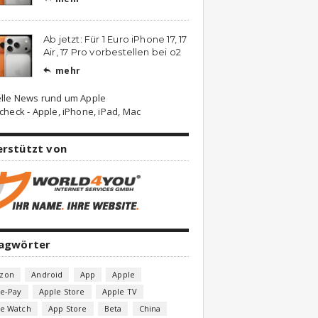
Ab jetzt: Für 1 Euro iPhone 17, 17
Air, 17 Pro vorbestellen bei o2
mehr

lle News rund um Apple
check - Apple, iPhone, iPad, Mac
erstützt von
lagwörter
zon
Android
App
Apple
e-Pay
Apple Store
Apple TV
le Watch
App Store
Beta
China