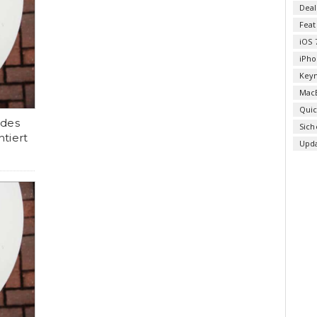
Deal
Fea
iOS 
iPho
Key
Mac
Qui
 des
Sich
tiert
Upd