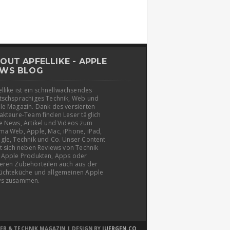
OUT APFELLIKE - APPLE
WS BLOG
llike ist ein schnellwachsendes
tschsprachiges Technik, Web und
le Magazin. Dank des versierten
akteure-Team finden Leser täglich
e News, Artikel und Videos zum
ma Web, Apple, Mac, iPhone, iPad,
gle, Technik und Co. Unser Content
t sich neben Reviews von Technik
 Apple Produkten, Apps oder
eren Zubehörteilen auch aus der
üchteküche und allgemeinen Apple
s zusammen.
EB & TECHNIK MAGAZIN | DESIGN BY
JUERGEN.CO