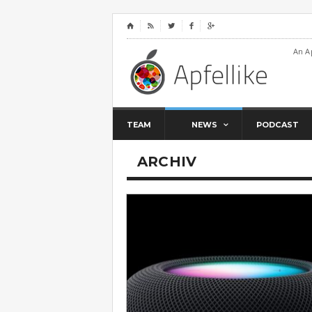
⌂




An A
TEAM
NEWS
PODCAST
ARCHIV