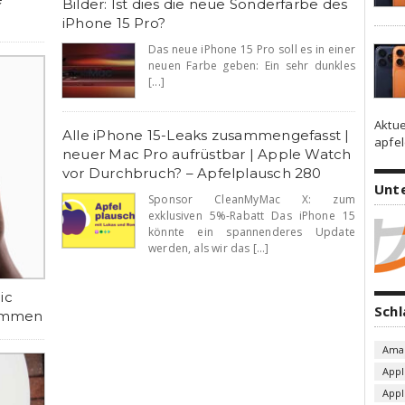
Bilder: Ist dies die neue Sonderfarbe des
iPhone 15 Pro?
Das neue iPhone 15 Pro soll es in einer
neuen Farbe geben: Ein sehr dunkles
[...]
Aktue
Alle iPhone 15-Leaks zusammengefasst |
apfel
neuer Mac Pro aufrüstbar | Apple Watch
vor Durchbruch? – Apfelplausch 280
Unt
Sponsor CleanMyMac X: zum
exklusiven 5%-Rabatt Das iPhone 15
könnte ein spannenderes Update
werden, als wir das [...]
ic
Sch
kommen
Ama
Appl
App