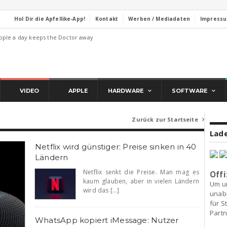
Hol Dir die Apfellike-App!
Kontakt
Werben / Mediadaten
Impress
pple a day keeps the Doctor away
VIDEO
APPLE
HARDWARE
SOFTWARE
Zurück zur Startseite

Lade
Netflix wird günstiger: Preise sinken in 40
Ländern
Netflix senkt die Preise. Man mag es
Offi
kaum glauben, aber in vielen Ländern
Um u
wird das [...]
unab
für S
Partn
WhatsApp kopiert iMessage: Nutzer