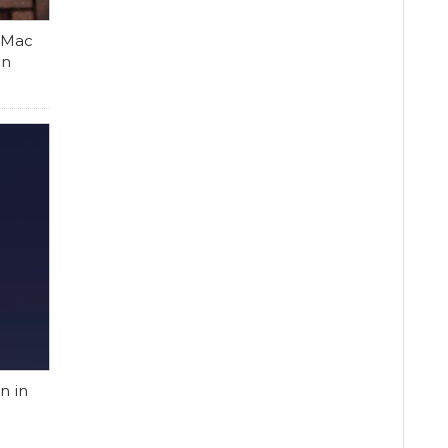
 Mac
en
n in