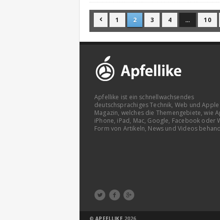
1
2
3
4
…
10

Apfellike ist ein schnellwachsendes
deutschsprachiges Technik, Web und Apple
Magazin, welches die Themengebiete, wie A
iPhone, iPad, Mac, Google, Facebook oder 
Form von Artikeln, News und Videos behand



©
APFELLIKE
2026.