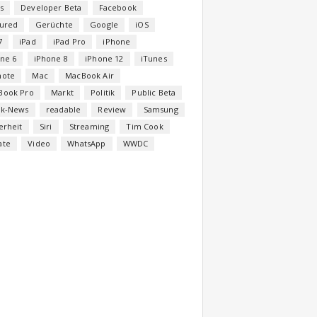
s
Developer Beta
Facebook
tured
Gerüchte
Google
iOS
7
iPad
iPad Pro
iPhone
ne 6
iPhone 8
iPhone 12
iTunes
note
Mac
MacBook Air
Book Pro
Markt
Politik
Public Beta
ck-News
readable
Review
Samsung
erheit
Siri
Streaming
Tim Cook
ate
Video
WhatsApp
WWDC