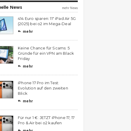
uelle News
mehr News
414 Euro sparen: 11″ iPad Air 5G
(2025) bei o2 im Mega-Deal
mehr

Keine Chance für Scams: 5
Gründe für ein VPN am Black
Friday
mehr

iPhone 17 Pro im Test:
Evolution auf den zweiten
Blick
mehr

Für nur 1 €: JETZT iPhone 17, 17
Pro & Air bei o2 kaufen
mehr
