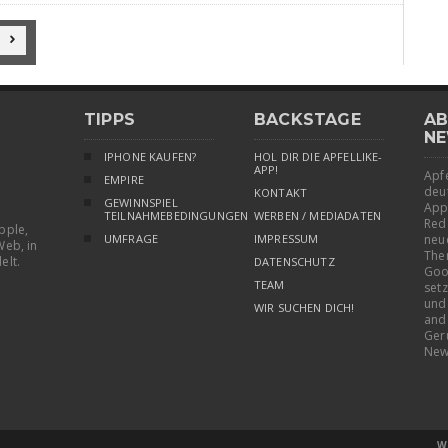

TIPPS
BACKSTAGE
AB
NE
IPHONE KAUFEN?
HOL DIR DIE APFELLIKE-
APP!
Apfe
EMPIRE
deu
KONTAKT
GEWINNSPIEL
App
TEILNAHMEBEDINGUNGEN
WERBEN / MEDIADATEN
Red
pple,
UMFRAGE
IMPRESSUM
neu
Web, in
The
elt.
DATENSCHUTZ
Goo
TEAM
setz
und
WIR SUCHEN DICH!
and
Ger
New
W