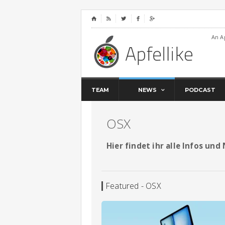
⌂




An A
TEAM
NEWS
PODCAST
OSX
Hier findet ihr alle Infos un
Featured - OSX