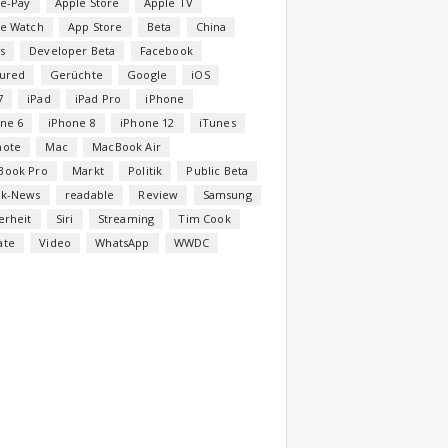
e-Pay
Apple Store
Apple TV
le Watch
App Store
Beta
China
s
Developer Beta
Facebook
tured
Gerüchte
Google
iOS
7
iPad
iPad Pro
iPhone
ne 6
iPhone 8
iPhone 12
iTunes
note
Mac
MacBook Air
Book Pro
Markt
Politik
Public Beta
ck-News
readable
Review
Samsung
erheit
Siri
Streaming
Tim Cook
ate
Video
WhatsApp
WWDC