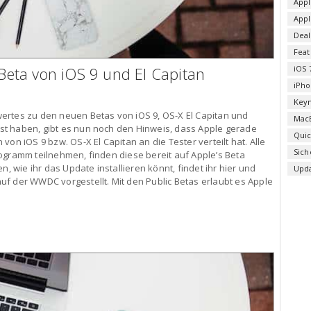
Appl
App
Deal
Fea
 Beta von iOS 9 und El Capitan
iOS 
iPho
Key
ertes zu den neuen Betas von iOS 9, OS-X El Capitan und
Mac
t haben, gibt es nun noch den Hinweis, dass Apple gerade
Qui
on iOS 9 bzw. OS-X El Capitan an die Tester verteilt hat. Alle
Sich
ogramm teilnehmen, finden diese bereit auf Apple’s Beta
n, wie ihr das Update installieren könnt, findet ihr hier und
Upd
f der WWDC vorgestellt. Mit den Public Betas erlaubt es Apple