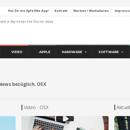
Hol Dir die Apfellike-App!
Kontakt
Werben / Mediadaten
Impress
pple a day keeps the Doctor away
VIDEO
APPLE
HARDWARE
SOFTWARE
d News bezüglich. OSX
Video - OSX
Aktue