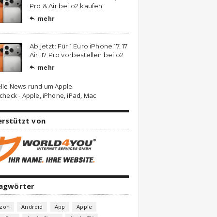
Pro & Air bei o2 kaufen
mehr

Ab jetzt: Für 1 Euro iPhone 17, 17
Air, 17 Pro vorbestellen bei o2
mehr

lle News rund um Apple
check - Apple, iPhone, iPad, Mac
erstützt von
lagwörter
zon
Android
App
Apple