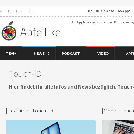
Hol Dir die Apfellike-App!
⌂




An Apple a day keeps the Doctor awa
TEAM
NEWS
PODCAST
VIDEO
APP
Touch-ID
Hier findet ihr alle Infos und News bezüglich. Touch
Featured - Touch-ID
Video - Touc