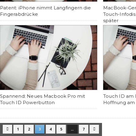
Patent: iPhone nimmt Langfingern die
MacBook-Gerü
Fingerabdrücke
Touch-Infodisp
später
Spannend: Neues Macbook Pro mit
Touch ID am 
Touch ID Powerbutton
Hoffnung am
1
2
3
4
5
…
7

